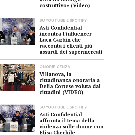
costruttivo» (Video)
SU YOUTUBE E SPOTIFY
Asti Confidential
incontra l'influencer
Luca Garbin che
racconta i clienti più
assurdi dei supermercati
ONORIFICENZA
Villanova, la
cittadinanza onoraria a
Delia Cortese voluta dai
cittadini (VIDEO)
SU YOUTUBE E SPOTIFY
Asti Confidential
affronta il tema della
violenza sulle donne con
Elisa Chechile