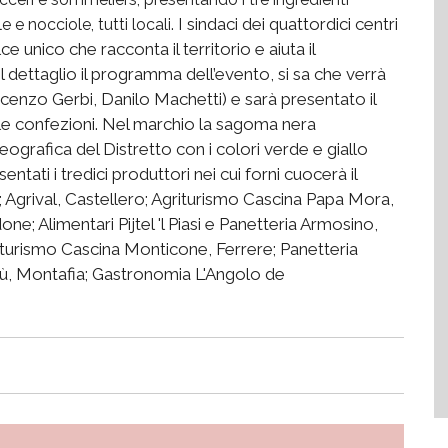
I sindaci dei quattordici centri
 e nocciole, tutti locali.
e unico che racconta il territorio e aiuta il
 dettaglio il programma dell’evento, si sa che verrà
incenzo Gerbi, Danilo Machetti) e sarà presentato il
le confezioni. Nel marchio la sagoma nera
ografica del Distretto con i colori verde e giallo
ntati i tredici produttori nei cui forni cuocerà il
; Agrival, Castellero; Agriturismo Cascina Papa Mora,
e; Alimentari Pijtel 'l Piasi e Panetteria Armosino,
iturismo Cascina Monticone, Ferrere; Panetteria
isù, Montafia; Gastronomia L'Angolo de