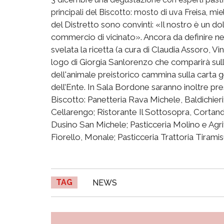
principali del Biscotto: mosto di uva Freisa, miele
del Distretto sono convinti: «Il nostro è un dolc
commercio di vicinato». Ancora da definire nel
svelata la ricetta (a cura di Claudia Assoro, V
logo di Giorgia Sanlorenzo che comparirà sul
dell'animale preistorico cammina sulla carta ge
dell’Ente. In Sala Bordone saranno inoltre prese
Biscotto: Panetteria Rava Michele, Baldichieri
Cellarengo; Ristorante Il Sottosopra, Cortandon
Dusino San Michele; Pasticceria Molino e Agr
Fiorello, Monale; Pasticceria Trattoria Tiram
TAG
NEWS