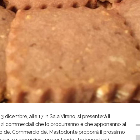
dicembre, alle 17 in Sala Virano, si presenterà il
cizi commerciali che lo produrranno e che apporranno al
retto del Commercio del Mastodonte proporrà il prossimo
ceri e sommeliers, presentando i tre ingredienti