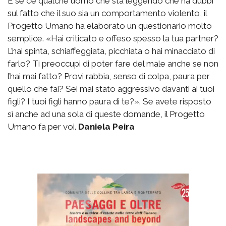
E se c’è qualche uomo che sta leggendo che ha dubbi
sul fatto che il suo sia un comportamento violento, il
Progetto Umano ha elaborato un questionario molto
semplice. «Hai criticato e offeso spesso la tua partner?
L’hai spinta, schiaffeggiata, picchiata o hai minacciato di
farlo? Ti preoccupi di poter fare del male anche se non
l’hai mai fatto? Provi rabbia, senso di colpa, paura per
quello che fai? Sei mai stato aggressivo davanti ai tuoi
figli? I tuoi figli hanno paura di te?». Se avete risposto
sì anche ad una sola di queste domande, il Progetto
Umano fa per voi.
Daniela Peira