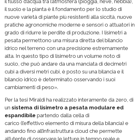
il flusso d’acqua tra l’atmosfera (pioggia, neve, nebbia),
il suolo e la pianta è il fondamento per lo studio di
nuove varietà di piante più resistenti alla siccità, nuove
pratiche agronomiche moderne e sensori o attuatori in
grado di ridurre le perdite di produzione. I lisimetri a
pesata permettono una misura diretta del bilancio
idrico nel terreno con una precisione estremamente
alta. In questo tipo di lisimetro un volume noto di
suolo, che può andare da una manciata di decimetri
cubi a diversi metri cubi, è posto su una bilancia e il
bilancio idrico è determinato osservando i suoi
cambiamenti di peso».
Per la tesi Miraldi ha realizzato interamente da zero, di
un
sistema di lisimetro a pesata modulare ed
espandibile
partendo dalla cella di
carico (l’effettivo elemento di misura della bilancia) e
andando fino all’infrastruttura cloud che permette
all’utente di osservare le letture in tempo reale e