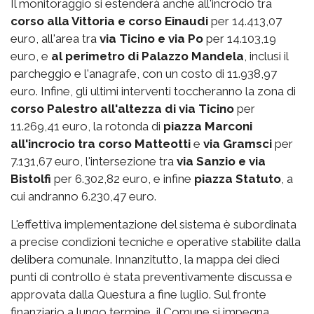
Il monitoraggio si estenderà anche all'incrocio tra
corso alla Vittoria e corso Einaudi
per 14.413,07
euro, all'area tra
via Ticino e via Po
per 14.103,19
euro, e
al perimetro di Palazzo Mandela
, inclusi il
parcheggio e l'anagrafe, con un costo di 11.938,97
euro. Infine, gli ultimi interventi toccheranno la zona di
corso Palestro
all'altezza di via Ticino
per
11.269,41 euro, la rotonda di
piazza Marconi
all'incrocio tra corso Matteotti
e
via Gramsci
per
7.131,67 euro, l'intersezione tra
via Sanzio e via
Bistolfi
per 6.302,82 euro, e infine
piazza Statuto
, a
cui andranno 6.230,47 euro.
L'effettiva implementazione del sistema è subordinata
a precise condizioni tecniche e operative stabilite dalla
delibera comunale. Innanzitutto, la mappa dei dieci
punti di controllo è stata preventivamente discussa e
approvata dalla Questura a fine luglio. Sul fronte
finanziario a lungo termine, il Comune si impegna