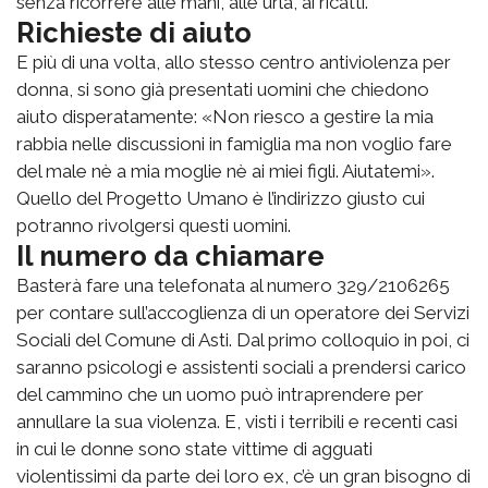
senza ricorrere alle mani, alle urla, ai ricatti.
Richieste di aiuto
E più di una volta, allo stesso centro antiviolenza per
donna, si sono già presentati uomini che chiedono
aiuto disperatamente: «Non riesco a gestire la mia
rabbia nelle discussioni in famiglia ma non voglio fare
del male nè a mia moglie nè ai miei figli. Aiutatemi».
Quello del Progetto Umano è l’indirizzo giusto cui
potranno rivolgersi questi uomini.
Il numero da chiamare
Basterà fare una telefonata al numero 329/2106265
per contare sull’accoglienza di un operatore dei Servizi
Sociali del Comune di Asti. Dal primo colloquio in poi, ci
saranno psicologi e assistenti sociali a prendersi carico
del cammino che un uomo può intraprendere per
annullare la sua violenza. E, visti i terribili e recenti casi
in cui le donne sono state vittime di agguati
violentissimi da parte dei loro ex, c’è un gran bisogno di