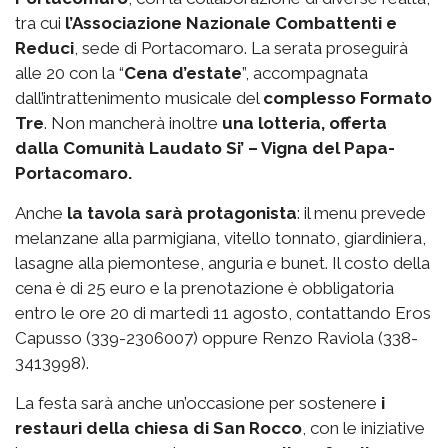
tra cui
l’Associazione Nazionale Combattenti e
Reduci
, sede di Portacomaro. La serata proseguirà
alle 20 con la “
Cena d’estate
”, accompagnata
dall’intrattenimento musicale del
complesso Formato
Tre
. Non mancherà inoltre
una lotteria, offerta
dalla Comunità Laudato Si’ – Vigna del Papa-
Portacomaro.
Anche
la tavola sarà protagonista
: il menu prevede
melanzane alla parmigiana, vitello tonnato, giardiniera,
lasagne alla piemontese, anguria e bunet. Il costo della
cena è di 25 euro e la prenotazione è obbligatoria
entro le ore 20 di martedì 11 agosto, contattando Eros
Capusso (339-2306007) oppure Renzo Raviola (338-
3413998).
La festa sarà anche un’occasione per sostenere
i
restauri della chiesa di San Rocco
, con le iniziative