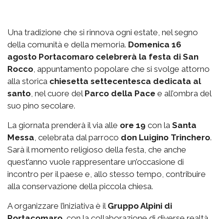
Una tradizione che si rinnova ogni estate, nel segno
della comunità e della memoria.
Domenica 16
agosto Portacomaro celebrerà la festa di San
Rocco
, appuntamento popolare che si svolge attorno
alla storica
chiesetta settecentesca dedicata al
santo
, nel cuore del
Parco della Pace
e all’ombra del
suo pino secolare.
La giornata prenderà il via alle
ore 19
con la
Santa
Messa
, celebrata dal parroco
don Luigino Trinchero
.
Sarà il momento religioso della festa, che anche
quest’anno vuole rappresentare un’occasione di
incontro per il paese e, allo stesso tempo, contribuire
alla conservazione della piccola chiesa.
A organizzare l’iniziativa è il
Gruppo Alpini di
Portacomaro
, con la collaborazione di diverse realtà,