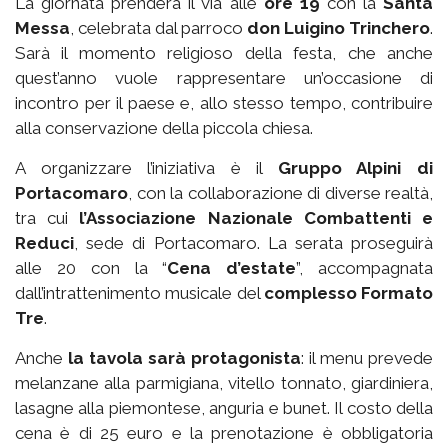
La giornata prenderà il via alle
ore 19
con la
Santa
Messa
, celebrata dal parroco
don Luigino Trinchero
.
Sarà il momento religioso della festa, che anche
quest’anno vuole rappresentare un’occasione di
incontro per il paese e, allo stesso tempo, contribuire
alla conservazione della piccola chiesa.
A organizzare l’iniziativa è il
Gruppo Alpini di
Portacomaro
, con la collaborazione di diverse realtà,
tra cui
l’Associazione Nazionale Combattenti e
Reduci
, sede di Portacomaro. La serata proseguirà
alle 20 con la “
Cena d’estate
”, accompagnata
dall’intrattenimento musicale del
complesso Formato
Tre
.
Anche
la tavola sarà protagonista
: il menu prevede
melanzane alla parmigiana, vitello tonnato, giardiniera,
lasagne alla piemontese, anguria e bunet. Il costo della
cena è di 25 euro e la prenotazione è obbligatoria