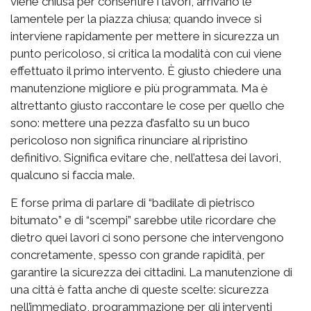
viene chiusa per consentire i lavori, arrivano le
lamentele per la piazza chiusa; quando invece si
interviene rapidamente per mettere in sicurezza un
punto pericoloso, si critica la modalità con cui viene
effettuato il primo intervento. È giusto chiedere una
manutenzione migliore e più programmata. Ma è
altrettanto giusto raccontare le cose per quello che
sono: mettere una pezza d’asfalto su un buco
pericoloso non significa rinunciare al ripristino
definitivo. Significa evitare che, nell’attesa dei lavori,
qualcuno si faccia male.
E forse prima di parlare di “badilate di pietrisco
bitumato” e di “scempi” sarebbe utile ricordare che
dietro quei lavori ci sono persone che intervengono
concretamente, spesso con grande rapidità, per
garantire la sicurezza dei cittadini. La manutenzione di
una città è fatta anche di queste scelte: sicurezza
nell’immediato, programmazione per gli interventi