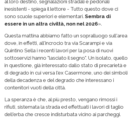
al loro destino, segnalazioni stradali e pedonali
inesistenti - spiega il lettore - Tutto questo dove ci
sono scuole superiori e elementari.
Sembra di
essere in un altra civiltà, non nel 2026
».
Questa mattina abbiamo fatto un sopralluogo sull'area
dove, in effetti, all'incrocio tra via Scarampi e via
Quintino Sella i recenti lavori per la posa di nuovi
sottoservizi hanno "lasciato il segno". Un isolato, quello
in questione, già interessato dallo stato di precarietà e
di degrado in cui versa l'ex Casermone, uno dei simboli
della decadenza e del degrado che interessano i
contenitori vuoti della città.
La speranza è che, al più presto, vengano rimossi i
rifiuti, sistemata la strada ed effettuati i lavori di taglio
dell'erba che cresce indisturbata vicino ai parcheggi.