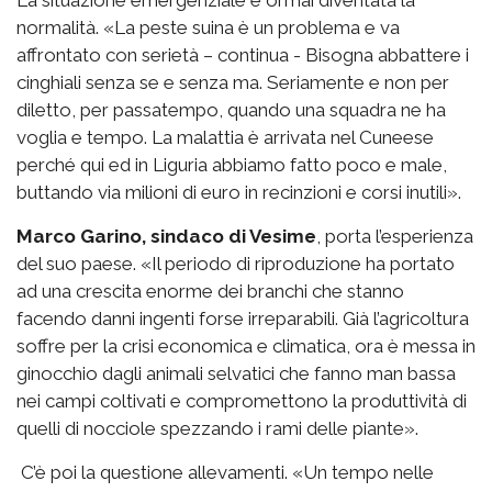
La situazione emergenziale è ormai diventata la
normalità. «La peste suina è un problema e va
affrontato con serietà – continua - Bisogna abbattere i
cinghiali senza se e senza ma. Seriamente e non per
diletto, per passatempo, quando una squadra ne ha
voglia e tempo. La malattia è arrivata nel Cuneese
perché qui ed in Liguria abbiamo fatto poco e male,
buttando via milioni di euro in recinzioni e corsi inutili».
Marco Garino, sindaco di Vesime
, porta l’esperienza
del suo paese. «Il periodo di riproduzione ha portato
ad una crescita enorme dei branchi che stanno
facendo danni ingenti forse irreparabili. Già l’agricoltura
soffre per la crisi economica e climatica, ora è messa in
ginocchio dagli animali selvatici che fanno man bassa
nei campi coltivati e compromettono la produttività di
quelli di nocciole spezzando i rami delle piante».
C’è poi la questione allevamenti. «Un tempo nelle