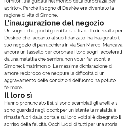
fornitori, l’ha guidata nel mondo della burocrazia per
aprirlo». Perché il sogno di Desirèe era diventato la
ragione di vita di Simone.
L’inaugurazione del negozio
Un sogno che, pochi giorni fa, si è tradotto in realtà per
Desirèe che, accanto al suo fidanzato, ha inaugurato il
suo negozio di parrucchiera in via San Marco. Mancava
ancora un tassello per coronare i loro sogni, accelerati
da una malattia che sembra non voler far sconti a
Simone: il matrimonio. La massima dichiarazione di
amore reciproco che neppure la difficoltà di un
aggravamento delle condizioni dell’uomo ha potuto
fermare.
Il loro sì
Hanno pronunciato il sì, si sono scambiati gli anelli e si
sono guardati negli occhi: per un istante la malattia è
rimasta fuori dalla porta e sui loro volti si è disegnato il
sorriso della felicità. Occhi lucidi di tutti per una storia