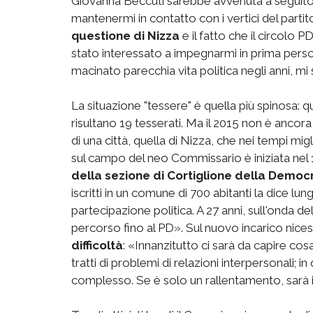
Giovanna Beccuti sarebbe avvenuta a seguito
mantenermi in contatto con i vertici del part
questione di Nizza
e il fatto che il circolo 
stato interessato a impegnarmi in prima pers
macinato parecchia vita politica negli anni, m
La situazione "tessere" è quella più spinosa
risultano 19 tesserati. Ma il 2015 non è ancora f
di una città, quella di Nizza, che nei tempi mig
sul campo del neo Commissario è iniziata nel
della sezione di Cortiglione della Democr
iscritti in un comune di 700 abitanti la dice lun
partecipazione politica. A 27 anni, sull'onda del
percorso fino al PD». Sul nuovo incarico nice
difficoltà
: «Innanzitutto ci sarà da capire cos
tratti di problemi di relazioni interpersonali;
complesso. Se è solo un rallentamento, sarà i