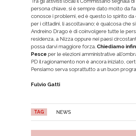
Tra gli attivisti locali il Commissario segnala di
persona chiave, si è sempre dato molto da fare
conosce i problemi, ed è questo lo spirito da cui
per i cittadini, li ascoltavano; è qualcosa che
Andreino Drago è di coinvolgere tutte le perso
residenza, a Nizza oppure nei paesi circostanti.
possa darvi maggiore forza.
Chiediamo infin
Pesce
per le elezioni amministrative all'om
PD il ragionamento non è ancora iniziato, certo
Pensiamo serva soprattutto a un buon progra
Fulvio Gatti
TAG
NEWS