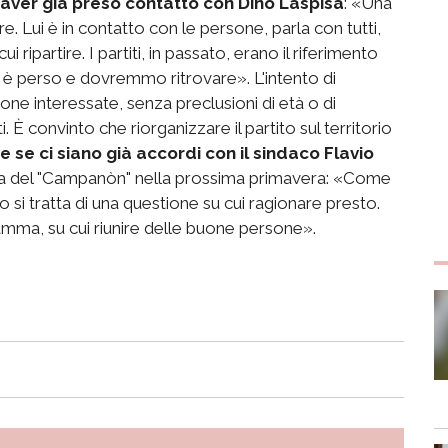
aver già preso contatto con Dino Laspisa
: «Una
. Lui è in contatto con le persone, parla con tutti,
 ripartire. I partiti, in passato, erano il riferimento
 si è perso e dovremmo ritrovare». L'intento di
ne interessate, senza preclusioni di età o di
 È convinto che riorganizzare il partito sul territorio
e se ci siano già accordi con il sindaco Flavio
bra del "Campanòn" nella prossima primavera: «Come
 si tratta di una questione su cui ragionare presto.
mma, su cui riunire delle buone persone».