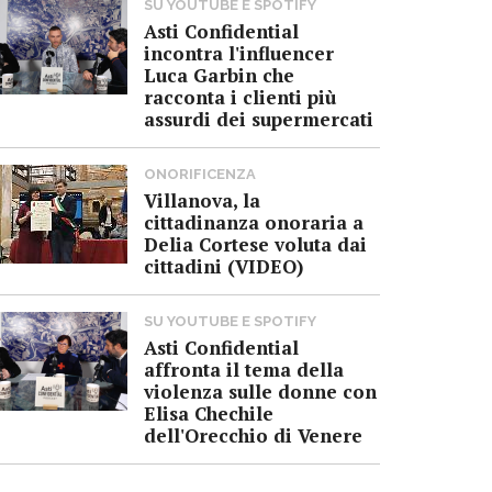
SU YOUTUBE E SPOTIFY
Asti Confidential
incontra l'influencer
Luca Garbin che
racconta i clienti più
assurdi dei supermercati
ONORIFICENZA
Villanova, la
cittadinanza onoraria a
Delia Cortese voluta dai
cittadini (VIDEO)
SU YOUTUBE E SPOTIFY
Asti Confidential
affronta il tema della
violenza sulle donne con
Elisa Chechile
dell'Orecchio di Venere