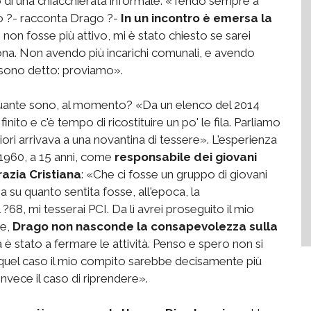
 di una chiacchierata informale: «Tendo sempre a
ito ?- racconta Drago ?-
In un incontro è emersa la
PD non fosse più attivo, mi è stato chiesto se sarei
ona. Non avendo più incarichi comunali, e avendo
i sono detto: proviamo».
: quante sono, al momento? «Da un elenco del 2014
inito e c'è tempo di ricostituire un po' le fila. Parliamo
liori arrivava a una novantina di tessere». L'esperienza
 1960, a 15 anni, come
responsabile dei giovani
azia Cristiana
: «Che ci fosse un gruppo di giovani
ga su quanto sentita fosse, all'epoca, la
 ?68, mi tesserai PCI. Da lì avrei proseguito il mio
se,
Drago non nasconde la consapevolezza sulla
a è stato a fermare le attività. Penso e spero non si
 in quel caso il mio compito sarebbe decisamente più
nvece il caso di riprendere».