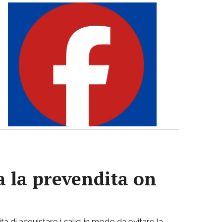
va la prevendita on
di acquistare i calici in modo da evitare la