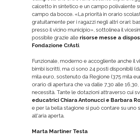
calcetto in sintetico e un campo polivalente su
campo da bocce. «La priorità in orario scolast
gratuitamente per i ragazzi negli altri orari: b
presso il vicino municipio», sottolinea il vi
possibile grazie alle
risorse messe a dispos
Fondazione CrAsti
.
Funzionale, moderno e accogliente anche il v
bimbi iscritti, ma ci sono 24 posti disponibili 
mila euro, sostenuto da Regione (375 mila eur
orario di apertura che va dalle 7,30 alle 16,30,
necessità. Tante le dotazioni attraverso cui svo
educatrici Chiara Antonucci e Barbara R
e per la bella stagione si può contare su uno 
all'aria aperta.
Marta Martiner Testa