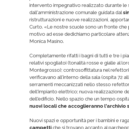
intervento impegnativo realizzato durante le
dall'amministrazione comunale guidata dal
si
ristrutturazioni e nuove realizzazioni, appor
Curto. «Le nostre scuole sono un fronte che 
motivo ad esse dedichiamo particolare attenzi
Monica Masino.
Completamente rifatti i bagni di tutti e tre i p
relativi spogliatoi (tonalità rosse e gialle al lor
Montegrosso); controsoffittatura nel refettorio
verificavano all'interno della sala (ospita 72 a
serramenti meccanizzati nello stesso refettor
dell'impianto elettrico; nuova realizzazione de
dell'edificio. Nello spazio che un tempo ospitav
nuovi locali che accoglieranno l'archivio 
Nuovi spazi e opportunità per i bambini e raga
campetti
che si trovano accanto al parcheggi