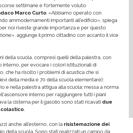
 scorse settimane e fortemente voluto
ndaco Marco Curto
. «Abbiamo operato con
tando ammodernamenti importanti all'edificio», spiega
per noi riveste grande importanza e per questo
one», aggiunge il primo cittadino con accanto il vice
iani della scuola, compresi quelli della palestra, con
o interno, per evocare i colori istituzionali di
, che ha risolto i problemi di acustica che si
llievi della media e 70 della scuola elementare);
io e nella palestra attigua alla scuola; messa a norma
ll'ascensore interno per raggiungere tutti i piani
a la cisterna per il gasolio sono stati ricavati
due
scolastico
.
zzi anche all'esterno, con la
risistemazione dei
o della scuola. Sono stati realizzati un campo da