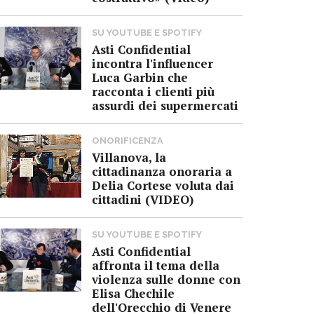
SU YOUTUBE E SPOTIFY
Asti Confidential
incontra l'influencer
Luca Garbin che
racconta i clienti più
assurdi dei supermercati
ONORIFICENZA
Villanova, la
cittadinanza onoraria a
Delia Cortese voluta dai
cittadini (VIDEO)
SU YOUTUBE E SPOTIFY
Asti Confidential
affronta il tema della
violenza sulle donne con
Elisa Chechile
dell'Orecchio di Venere