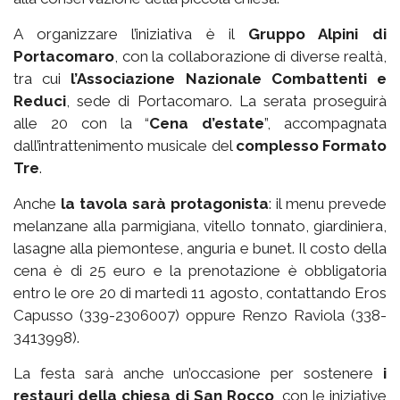
A organizzare l’iniziativa è il
Gruppo Alpini di
Portacomaro
, con la collaborazione di diverse realtà,
tra cui
l’Associazione Nazionale Combattenti e
Reduci
, sede di Portacomaro. La serata proseguirà
alle 20 con la “
Cena d’estate
”, accompagnata
dall’intrattenimento musicale del
complesso Formato
Tre
.
Anche
la tavola sarà protagonista
: il menu prevede
melanzane alla parmigiana, vitello tonnato, giardiniera,
lasagne alla piemontese, anguria e bunet. Il costo della
cena è di 25 euro e la prenotazione è obbligatoria
entro le ore 20 di martedì 11 agosto, contattando Eros
Capusso (339-2306007) oppure Renzo Raviola (338-
3413998).
La festa sarà anche un’occasione per sostenere
i
restauri della chiesa di San Rocco
, con le iniziative