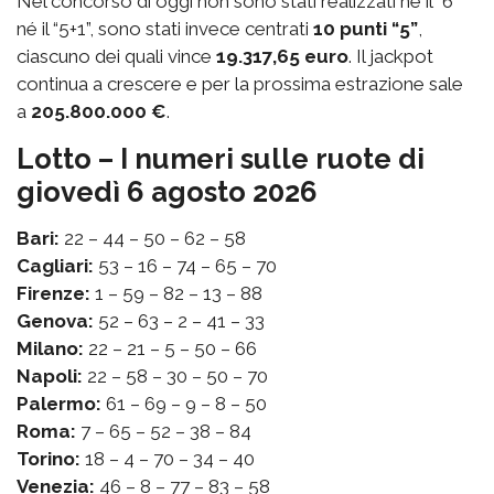
Nel concorso di oggi non sono stati realizzati né il “6”
né il “5+1”, sono stati invece centrati
10 punti “5”
,
ciascuno dei quali vince
19.317,65 euro
. Il jackpot
continua a crescere e per la prossima estrazione sale
a
205.800.000 €
.
Lotto – I numeri sulle ruote di
giovedì 6 agosto 2026
Bari:
22 – 44 – 50 – 62 – 58
Cagliari:
53 – 16 – 74 – 65 – 70
Firenze:
1 – 59 – 82 – 13 – 88
Genova:
52 – 63 – 2 – 41 – 33
Milano:
22 – 21 – 5 – 50 – 66
Napoli:
22 – 58 – 30 – 50 – 70
Palermo:
61 – 69 – 9 – 8 – 50
Roma:
7 – 65 – 52 – 38 – 84
Torino:
18 – 4 – 70 – 34 – 40
Venezia:
46 – 8 – 77 – 83 – 58