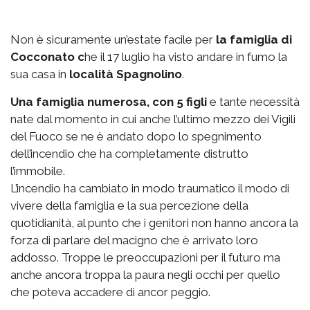
Non è sicuramente un’estate facile per
la famiglia di
Cocconato c
he il 17 luglio ha visto andare in fumo la
sua casa in
località Spagnolino
.
Una famiglia numerosa, con 5 figli
e tante necessità
nate dal momento in cui anche l’ultimo mezzo dei Vigili
del Fuoco se ne è andato dopo lo spegnimento
dell’incendio che ha completamente distrutto
l’immobile.
L’incendio ha cambiato in modo traumatico il modo di
vivere della famiglia e la sua percezione della
quotidianità, al punto che i genitori non hanno ancora la
forza di parlare del macigno che è arrivato loro
addosso. Troppe le preoccupazioni per il futuro ma
anche ancora troppa la paura negli occhi per quello
che poteva accadere di ancor peggio.