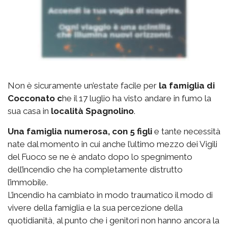
Non è sicuramente un’estate facile per
la famiglia di
Cocconato c
he il 17 luglio ha visto andare in fumo la
sua casa in
località Spagnolino
.
Una famiglia numerosa, con 5 figli
e tante necessità
nate dal momento in cui anche l’ultimo mezzo dei Vigili
del Fuoco se ne è andato dopo lo spegnimento
dell’incendio che ha completamente distrutto
l’immobile.
L’incendio ha cambiato in modo traumatico il modo di
vivere della famiglia e la sua percezione della
quotidianità, al punto che i genitori non hanno ancora la