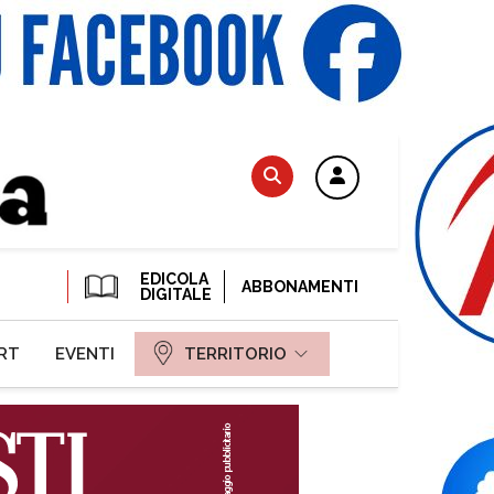
EDICOLA
ABBONAMENTI
DIGITALE
RT
EVENTI
TERRITORIO