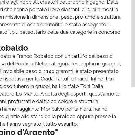
iani e agli hobbisti, creatori del proprio ingegno. Dalle
tori che hanno portato i loro diamanti grigi alla mostra
commissione in dimensione, peso, profumo e struttura.
resenza di ospiti e autorità, è stato assegnato il
ato il più bel solitario delle due categorie in concorso
 Robaldo
ndato a Franco Robaldo con un tartufo dal peso di
a del Porcino. Nella categoria “esemplari in gruppo”,
ll'invidiabile peso di 1140 grammi, è stato presentato
rispettivamente Giada Tartufi e Inaudi. Infine, tra i
igioso tubero in gruppi, ha trionfato Toni Dalla
atore Lo Manto. A detta degli esperti, quest'anno le
ni, profumati e dal tipico colore e struttura
a hanno raggiunto Moncalvo per la Fiera, hanno
oco grazie allo stand della proloco oppure presso la
che hanno segnato il tutto esaurito.
pino d'Argento"