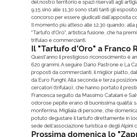
del nostro territorio e spazi riservati agli artig
9.15 sino alle 11.30 sono stati tanti gli esposi
concorso per essere giudicati dall'apposita 
Il momento più atteso alle 12.30 quando, alla p
“Tartufo d'Oro”, artistica fusione, che ha premi
trifulao e commercianti.
Il "Tartufo d'Oro" a Franco
Quest'anno il prestigioso riconoscimento è a
620 grammi. A seguire Dario Pastrone e La Cas
proposti da commercianti, il miglior piatto, da
da Euro Funghi. Alla seconda e terza posizione 
cercatori (trifulao), che hanno portato il prest
Francesca seguito da Massimo Catalani e Salv
odorose pepite erano di buonissima qualità: sa
monferrina. Migliaia di persone, che domenic
potuto degustare il tartufo direttamente in l
sede dell'associazione turistica e degli Alpini 
Prossima domenica lo "Zap