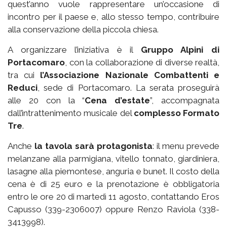
quest’anno vuole rappresentare un’occasione di
incontro per il paese e, allo stesso tempo, contribuire
alla conservazione della piccola chiesa.
A organizzare l’iniziativa è il
Gruppo Alpini di
Portacomaro
, con la collaborazione di diverse realtà,
tra cui
l’Associazione Nazionale Combattenti e
Reduci
, sede di Portacomaro. La serata proseguirà
alle 20 con la “
Cena d’estate
”, accompagnata
dall’intrattenimento musicale del
complesso Formato
Tre
.
Anche
la tavola sarà protagonista
: il menu prevede
melanzane alla parmigiana, vitello tonnato, giardiniera,
lasagne alla piemontese, anguria e bunet. Il costo della
cena è di 25 euro e la prenotazione è obbligatoria
entro le ore 20 di martedì 11 agosto, contattando Eros
Capusso (339-2306007) oppure Renzo Raviola (338-
3413998).