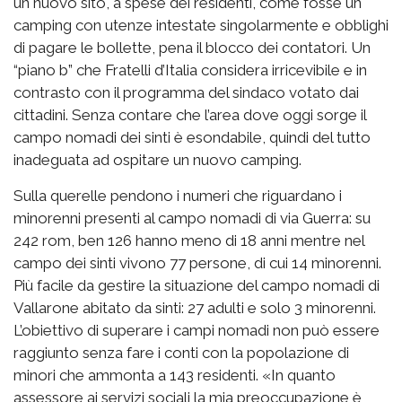
un nuovo sito, a spese dei residenti, come fosse un
camping con utenze intestate singolarmente e obblighi
di pagare le bollette, pena il blocco dei contatori. Un
“piano b” che Fratelli d’Italia considera irricevibile e in
contrasto con il programma del sindaco votato dai
cittadini. Senza contare che l’area dove oggi sorge il
campo nomadi dei sinti è esondabile, quindi del tutto
inadeguata ad ospitare un nuovo camping.
Sulla querelle pendono i numeri che riguardano i
minorenni presenti al campo nomadi di via Guerra: su
242 rom, ben 126 hanno meno di 18 anni mentre nel
campo dei sinti vivono 77 persone, di cui 14 minorenni.
Più facile da gestire la situazione del campo nomadi di
Vallarone abitato da sinti: 27 adulti e solo 3 minorenni.
L’obiettivo di superare i campi nomadi non può essere
raggiunto senza fare i conti con la popolazione di
minori che ammonta a 143 residenti. «In quanto
assessore ai servizi sociali la mia preoccupazione è