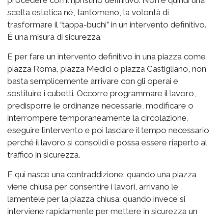
procedere con il ripristino definitivo. Non è quindi una
scelta estetica né, tantomeno, la volontà di
trasformare il “tappa-buchi” in un intervento definitivo.
È una misura di sicurezza.
E per fare un intervento definitivo in una piazza come
piazza Roma, piazza Medici o piazza Castigliano, non
basta semplicemente arrivare con gli operai e
sostituire i cubetti. Occorre programmare il lavoro,
predisporre le ordinanze necessarie, modificare o
interrompere temporaneamente la circolazione,
eseguire l’intervento e poi lasciare il tempo necessario
perché il lavoro si consolidi e possa essere riaperto al
traffico in sicurezza.
E qui nasce una contraddizione: quando una piazza
viene chiusa per consentire i lavori, arrivano le
lamentele per la piazza chiusa; quando invece si
interviene rapidamente per mettere in sicurezza un