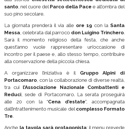
santo
, nel cuore del
Parco della Pace
e all’ombra del
suo pino secolare.
La giornata prenderà il via alle
ore 19
con la
Santa
Messa
, celebrata dal parroco
don Luigino Trinchero
.
Sarà il momento religioso della festa, che anche
quest’anno vuole rappresentare un’occasione di
incontro per il paese e, allo stesso tempo, contribuire
alla conservazione della piccola chiesa.
A organizzare l’iniziativa è il
Gruppo Alpini di
Portacomaro
, con la collaborazione di diverse realtà,
tra cui
l’Associazione Nazionale Combattenti e
Reduci
, sede di Portacomaro. La serata proseguirà
alle 20 con la “
Cena d’estate
”, accompagnata
dall’intrattenimento musicale del
complesso Formato
Tre
.
Anche
la tavola sarà protagonista
: il menu prevede