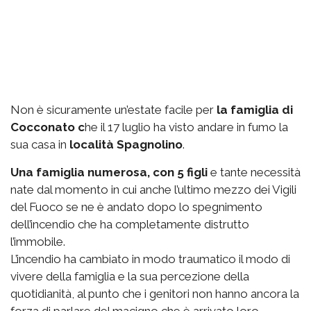
Non è sicuramente un’estate facile per
la famiglia di
Cocconato c
he il 17 luglio ha visto andare in fumo la
sua casa in
località Spagnolino
.
Una famiglia numerosa, con 5 figli
e tante necessità
nate dal momento in cui anche l’ultimo mezzo dei Vigili
del Fuoco se ne è andato dopo lo spegnimento
dell’incendio che ha completamente distrutto
l’immobile.
L’incendio ha cambiato in modo traumatico il modo di
vivere della famiglia e la sua percezione della
quotidianità, al punto che i genitori non hanno ancora la
forza di parlare del macigno che è arrivato loro