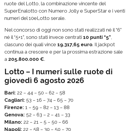
ruote del Lotto, la combinazione vincente del
SuperEnalotto con Numero Jolly e SuperStar e i venti
numeri del 10eLotto serale.
Nel concorso di oggi non sono stati realizzati né il “6”
né il “5+1”, sono stati invece centrati
10 punti “5”
,
ciascuno dei quali vince
19.317,65 euro
. Il jackpot
continua a crescere e per la prossima estrazione sale
a
205.800.000 €
.
Lotto – I numeri sulle ruote di
giovedì 6 agosto 2026
Bari:
22 – 44 – 50 – 62 – 58
Cagliari:
53 – 16 – 74 – 65 – 70
Firenze:
1 – 59 – 82 – 13 – 88
Genova:
52 – 63 – 2 – 41 – 33
Milano:
22 – 21 – 5 – 50 – 66
Napoli:
22 – 58 – 30 – 50 – 70