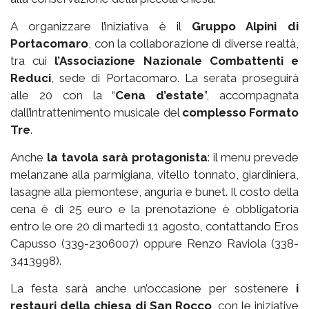
A organizzare l’iniziativa è il
Gruppo Alpini di
Portacomaro
, con la collaborazione di diverse realtà,
tra cui
l’Associazione Nazionale Combattenti e
Reduci
, sede di Portacomaro. La serata proseguirà
alle 20 con la “
Cena d’estate
”, accompagnata
dall’intrattenimento musicale del
complesso Formato
Tre
.
Anche
la tavola sarà protagonista
: il menu prevede
melanzane alla parmigiana, vitello tonnato, giardiniera,
lasagne alla piemontese, anguria e bunet. Il costo della
cena è di 25 euro e la prenotazione è obbligatoria
entro le ore 20 di martedì 11 agosto, contattando Eros
Capusso (339-2306007) oppure Renzo Raviola (338-
3413998).
La festa sarà anche un’occasione per sostenere
i
restauri della chiesa di San Rocco
, con le iniziative