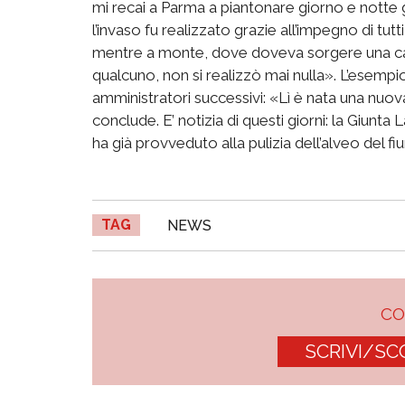
mi recai a Parma a piantonare giorno e notte gli 
l’invaso fu realizzato grazie all’impegno di tutt
mentre a monte, dove doveva sorgere una cas
qualcuno, non si realizzò mai nulla». L’esempio 
amministratori successivi: «Lì è nata una nuova
conclude. E’ notizia di questi giorni: la Giunta
ha già provveduto alla pulizia dell’alveo del f
TAG
NEWS
C
SCRIVI/SC