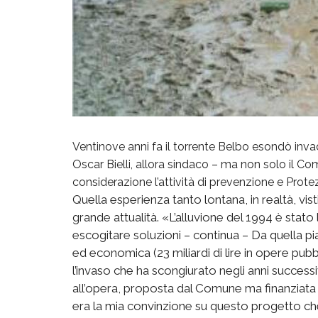
Ventinove anni fa il torrente Belbo esondò inva
Oscar Bielli, allora sindaco – ma non solo il Comun
considerazione l’attività di prevenzione e Protez
Quella esperienza tanto lontana, in realtà, visti
grande attualità. «L’alluvione del 1994 è stato
escogitare soluzioni – continua – Da quella pia
ed economica (23 miliardi di lire in opere pubbl
l’invaso che ha scongiurato negli anni success
all’opera, proposta dal Comune ma finanziata
era la mia convinzione su questo progetto c