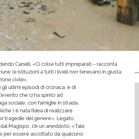
dendo Canelli. «Ci colse tutti impreparati – racconta
e, le istituzioni a tutti i livelli non tenevano in giusta
ione civile».
 gli ultimi episodi di cronaca, è di
 l’evento che ci ha spinto ad
ga sociale, con famiglie in strada,
iche ) è nata l’idea di realizzare
ivi tragedie del genere». Legato
 dal Magispo, c’è un aneddoto. «Tale
he per essere ascoltato da qualcuno