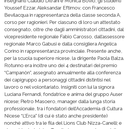
insegnanti Claudio Ditrani e Monica Bovio, gli studenti
Youssef Ezzar, Aleksandar Eftimov, con Francesco
Bevilacqua in rappresentanza della classe seconda A,
corso per ragionieri. Per ciascuno di loro un attestato
consegnato, oltre che dagli amministratori cittadini, dal
vicepresidente regionale Fabio Carosso, dall’assessore
regionale Marco Gabusi e dalla consigliera Angelica
Corino in rappresentanza provinciale. Presente anche,
per la scuola superiore nicese, la dirigente Paola Balza.
Rotunno era inoltre uno dei 4 destinatari del premio
“Campanòn”, assegnato annualmente alla conferenza
dei capigruppo a personaggi cittadini distintisi nel
lavoro o nel volontariato. Insigniti con lui la signora
Luciana Fernandi, fondatrice e anima del gruppo Auser
nicese; Pietro Masoero, manager dalla lunga storia
professionale, tra i fondatori dell’Accademia di Cultura
Nicese “L’Erca” (di cui è stato anche presidente)
nonché attivo tra le fila del Lions Club Nizza-Canelli; e