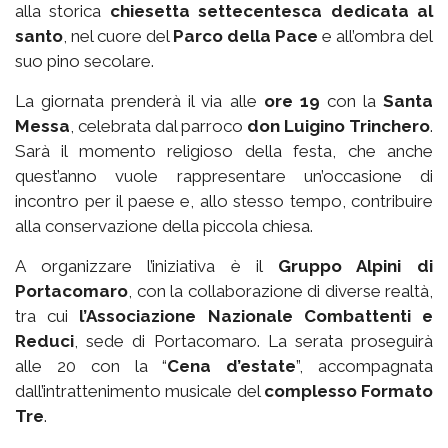
alla storica
chiesetta settecentesca dedicata al
santo
, nel cuore del
Parco della Pace
e all’ombra del
suo pino secolare.
La giornata prenderà il via alle
ore 19
con la
Santa
Messa
, celebrata dal parroco
don Luigino Trinchero
.
Sarà il momento religioso della festa, che anche
quest’anno vuole rappresentare un’occasione di
incontro per il paese e, allo stesso tempo, contribuire
alla conservazione della piccola chiesa.
A organizzare l’iniziativa è il
Gruppo Alpini di
Portacomaro
, con la collaborazione di diverse realtà,
tra cui
l’Associazione Nazionale Combattenti e
Reduci
, sede di Portacomaro. La serata proseguirà
alle 20 con la “
Cena d’estate
”, accompagnata
dall’intrattenimento musicale del
complesso Formato
Tre
.