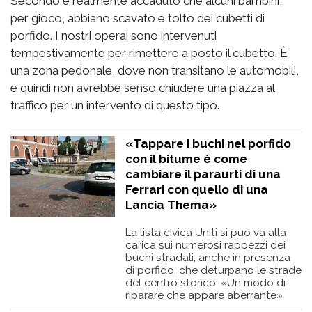
Secondo è realmente accaduto che alcuni bambini,
per gioco, abbiano scavato e tolto dei cubetti di
porfido. I nostri operai sono intervenuti
tempestivamente per rimettere a posto il cubetto. È
una zona pedonale, dove non transitano le automobili,
e quindi non avrebbe senso chiudere una piazza al
traffico per un intervento di questo tipo.
«Tappare i buchi nel porfido
con il bitume è come
cambiare il paraurti di una
Ferrari con quello di una
Lancia Thema»
La lista civica Uniti si può va alla
carica sui numerosi rappezzi dei
buchi stradali, anche in presenza
di porfido, che deturpano le strade
del centro storico: «Un modo di
riparare che appare aberrante»