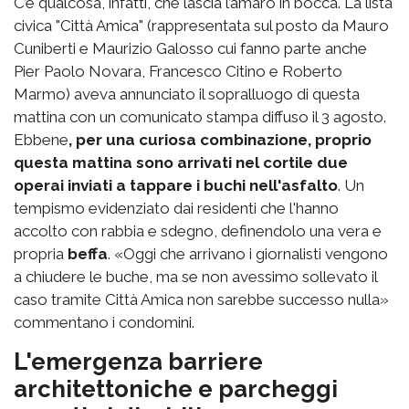
C’è qualcosa, infatti, che lascia l’amaro in bocca. La lista
civica "Città Amica" (rappresentata sul posto da Mauro
Cuniberti e Maurizio Galosso cui fanno parte anche
Pier Paolo Novara, Francesco Citino e Roberto
Marmo) aveva annunciato il sopralluogo di questa
mattina con un comunicato stampa diffuso il 3 agosto.
Ebbene
, per una curiosa combinazione, proprio
questa mattina sono arrivati nel cortile due
operai inviati a tappare i buchi nell'asfalto
. Un
tempismo evidenziato dai residenti che l'hanno
accolto con rabbia e sdegno, definendolo una vera e
propria
beffa
. «Oggi che arrivano i giornalisti vengono
a chiudere le buche, ma se non avessimo sollevato il
caso tramite Città Amica non sarebbe successo nulla»
commentano i condomini.
L'emergenza barriere
architettoniche e parcheggi