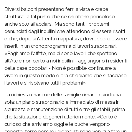
Diversi balconi presentano ferri a vista e crepe
strutturali a tal punto che c’è chi ritiene pericoloso
anche solo affacciarsi. Ma sono tanti i problemi
denunciati dagli inquilini che attendono di essere risolti
e che, dopo un'attenta mappatura, dovrebbero essere
inseriti in un cronoprogramma di lavori straordinari.
«Paghiamo l'affitto, ma ci sono lavori che spettano
all'Atc e non certo a noi inquilini - aggiungono i residenti
delle case popolari - Non è possibile continuare a
vivere in questo modo e ora chiediamo che si facciano
i lavori e si risolvano tutti i problemi».
La richiesta unanime delle famiglie rimane quindi una
sola: un piano straordinario e immediato di messa in
sicurezza e manutenzione di tutti e tre gli stabili, prima
che la situazione degeneri ulteriormente. «Certo è
curioso che arriviamo oggi e le buche vengono
coperte, forse perché i giornalisti sono venuti a fare un