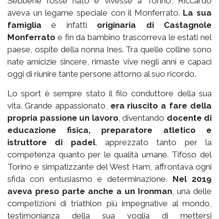
Sebbene fosse nato e vivesse a Torino, Riccardo
aveva un legame speciale con il Monferrato.
La sua
famiglia
è infatti
originaria di Castagnole
Monferrato
e fin da bambino trascorreva le estati nel
paese, ospite della nonna Ines. Tra quelle colline sono
nate amicizie sincere, rimaste vive negli anni e capaci
oggi di riunire tante persone attorno al suo ricordo.
Lo sport è sempre stato il filo conduttore della sua
vita. Grande appassionato,
era riuscito a fare della
propria passione un lavoro
, diventando
docente di
educazione fisica, preparatore atletico e
istruttore di padel
, apprezzato tanto per la
competenza quanto per le qualità umane. Tifoso del
Torino e simpatizzante del West Ham, affrontava ogni
sfida con entusiasmo e determinazione.
Nel 2019
aveva preso parte anche a un Ironman
, una delle
competizioni di triathlon più impegnative al mondo,
testimonianza della sua voglia di mettersi