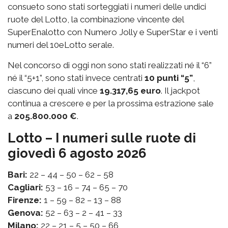
consueto sono stati sorteggiati i numeri delle undici
ruote del Lotto, la combinazione vincente del
SuperEnalotto con Numero Jolly e SuperStar e i venti
numeri del 10eLotto serale.
Nel concorso di oggi non sono stati realizzati né il “6”
né il “5+1”, sono stati invece centrati
10 punti “5”
,
ciascuno dei quali vince
19.317,65 euro
. Il jackpot
continua a crescere e per la prossima estrazione sale
a
205.800.000 €
.
Lotto – I numeri sulle ruote di
giovedì 6 agosto 2026
Bari:
22 – 44 – 50 – 62 – 58
Cagliari:
53 – 16 – 74 – 65 – 70
Firenze:
1 – 59 – 82 – 13 – 88
Genova:
52 – 63 – 2 – 41 – 33
Milano:
22 – 21 – 5 – 50 – 66