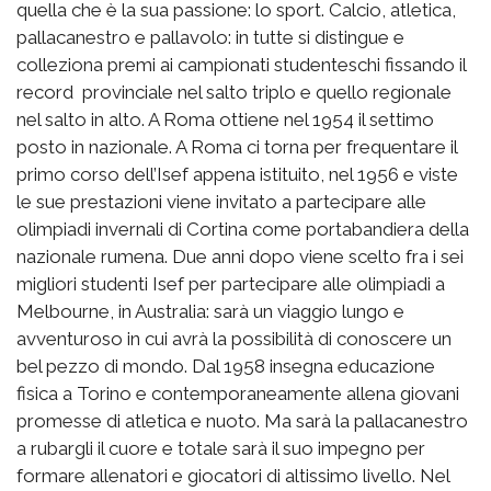
quella che è la sua passione: lo sport. Calcio, atletica,
pallacanestro e pallavolo: in tutte si distingue e
colleziona premi ai campionati studenteschi fissando il
record provinciale nel salto triplo e quello regionale
nel salto in alto. A Roma ottiene nel 1954 il settimo
posto in nazionale. A Roma ci torna per frequentare il
primo corso dell’Isef appena istituito, nel 1956 e viste
le sue prestazioni viene invitato a partecipare alle
olimpiadi invernali di Cortina come portabandiera della
nazionale rumena. Due anni dopo viene scelto fra i sei
migliori studenti Isef per partecipare alle olimpiadi a
Melbourne, in Australia: sarà un viaggio lungo e
avventuroso in cui avrà la possibilità di conoscere un
bel pezzo di mondo. Dal 1958 insegna educazione
fisica a Torino e contemporaneamente allena giovani
promesse di atletica e nuoto. Ma sarà la pallacanestro
a rubargli il cuore e totale sarà il suo impegno per
formare allenatori e giocatori di altissimo livello. Nel