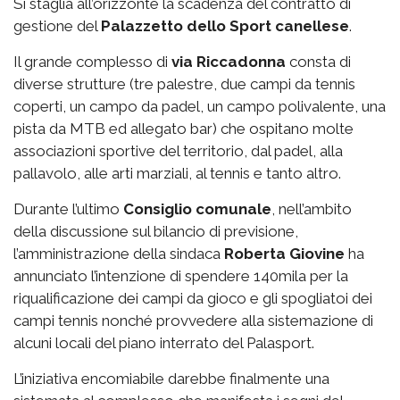
Si staglia all’orizzonte la scadenza del contratto di
gestione del
Palazzetto
dello Sport canellese
.
Il grande complesso di
via
Riccadonna
consta di
diverse strutture (tre palestre, due campi da tennis
coperti, un campo da padel, un campo polivalente, una
pista da MTB ed allegato bar) che ospitano molte
associazioni sportive del territorio, dal padel, alla
pallavolo, alle arti marziali, al tennis e tanto altro.
Durante l’ultimo
Consiglio comunale
, nell’ambito
della discussione sul bilancio di previsione,
l’amministrazione della sindaca
Roberta Giovine
ha
annunciato l’intenzione di spendere 140mila per la
riqualificazione dei campi da gioco e gli spogliatoi dei
campi tennis nonché provvedere alla sistemazione di
alcuni locali del piano interrato del Palasport.
L’iniziativa encomiabile darebbe finalmente una