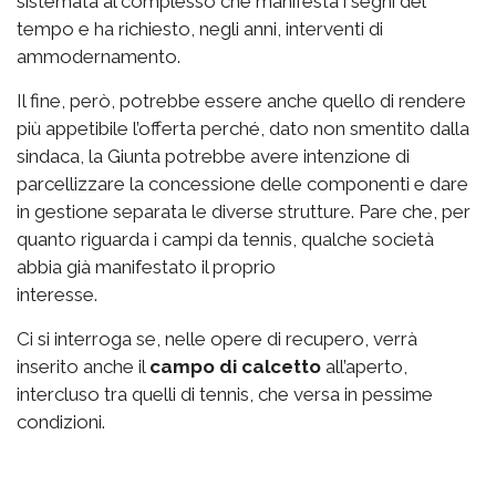
sistemata al complesso che manifesta i segni del
tempo e ha richiesto, negli anni, interventi di
ammodernamento.
Il fine, però, potrebbe essere anche quello di rendere
più appetibile l’offerta perché, dato non smentito dalla
sindaca, la Giunta potrebbe avere intenzione di
parcellizzare la concessione delle componenti e dare
in gestione separata le diverse strutture. Pare che, per
quanto riguarda i campi da tennis, qualche società
abbia già manifestato il proprio
interesse.
Ci si interroga se, nelle opere di recupero, verrà
inserito anche il
campo di calcetto
all’aperto,
intercluso tra quelli di tennis, che versa in pessime
condizioni.