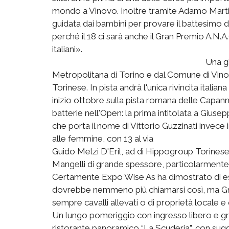
mondo a Vinovo. Inoltre tramite Adamo Marti
guidata dai bambini per provare il battesimo del
perché il 18 ci sarà anche il Gran Premio A.N.A
italiani».
Una g
Metropolitana di Torino e dal Comune di Vin
Torinese. In pista andrà l'unica rivincita itali
inizio ottobre sulla pista romana delle Capan
batterie nell'Open: la prima intitolata a Giusep
che porta il nome di Vittorio Guzzinati invece 
alle femmine, con 13 al via
Guido Melzi D'Eril, ad di Hippogroup Torinese
Mangelli di grande spessore, particolarmente
Certamente Expo Wise As ha dimostrato di esse
dovrebbe nemmeno più chiamarsi così, ma Gr
sempre cavalli allevati o di proprietà locale 
Un lungo pomeriggio con ingresso libero e gra
ristorante panoramico “La Scuderia”, con sugge