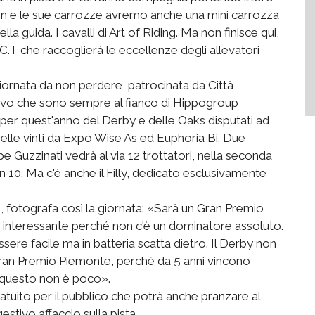
n e le sue carrozze avremo anche una mini carrozza
la guida. I cavalli di Art of Riding. Ma non finisce qui,
.C.T che raccoglierà le eccellenze degli allevatori
iornata da non perdere, patrocinata da Città
ovo che sono sempre al fianco di Hippogroup
ana per quest'anno del Derby e delle Oaks disputati ad
nelle vinti da Expo Wise As ed Euphoria Bi. Due
pe Guzzinati vedrà al via 12 trottatori, nella seconda
in 10. Ma c'è anche il Filly, dedicato esclusivamente
, fotografa così la giornata: «Sarà un Gran Premio
 interessante perché non c'è un dominatore assoluto.
re facile ma in batteria scatta dietro. Il Derby non
an Premio Piemonte, perché da 5 anni vincono
e questo non è poco».
tuito per il pubblico che potrà anche pranzare al
stivo affaccio sulla pista.