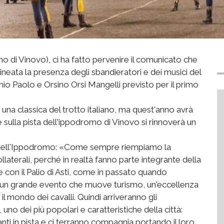
o di Vinovo), ci ha fatto pervenire il comunicato che
ineata la presenza degli sbandieratori e dei musici del
 Paolo e Orsino Orsi Mangelli previsto per il primo
 una classica del trotto italiano, ma quest'anno avrà
sulla pista dell'ippodromo di Vinovo si rinnoverà un
re dell'Ippodromo: «Come sempre riempiamo la
ollaterali, perché in realtà fanno parte integrante della
 con il Palio di Asti, come in passato quando
 un grande evento che muove turismo, un'eccellenza
l mondo dei cavalli. Quindi arriveranno gli
no dei più popolari e caratteristiche della città:
nti in pista e ci terranno compagnia portando il loro