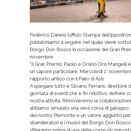
Federico Danesi (ufficio Stampa dell'ippodrom
pubblichiamo a seguire, nel quale viene sottol
Borgo Don Bosco in occasione del Gran Premio
novembre.
"Il Gran Premio Paolo e Orsino Orsi Mangelli è
un sapore particolare. Mercoledì 1° novembre 
rapporto antico con il Palio di Asti.
A spiegare tutto è Silvano Ferraris, diretto
giornata di eventi che è fin riduttivo definire c
nostra attività. Rinnoveremo la collaborazione
abbiamo simulato una vera corsa di galoppo:
del nostro Piemonte e un valore aggiunto per i
sbandieratori e i musici del Borgo Don Bosco, u
sfileranno prima di una delle corse più importa