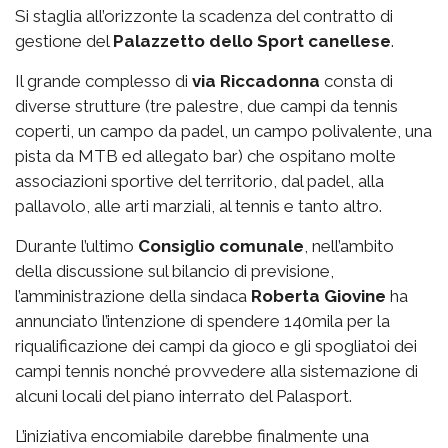
Si staglia all’orizzonte la scadenza del contratto di
gestione del
Palazzetto
dello Sport canellese
.
Il grande complesso di
via
Riccadonna
consta di
diverse strutture (tre palestre, due campi da tennis
coperti, un campo da padel, un campo polivalente, una
pista da MTB ed allegato bar) che ospitano molte
associazioni sportive del territorio, dal padel, alla
pallavolo, alle arti marziali, al tennis e tanto altro.
Durante l’ultimo
Consiglio comunale
, nell’ambito
della discussione sul bilancio di previsione,
l’amministrazione della sindaca
Roberta Giovine
ha
annunciato l’intenzione di spendere 140mila per la
riqualificazione dei campi da gioco e gli spogliatoi dei
campi tennis nonché provvedere alla sistemazione di
alcuni locali del piano interrato del Palasport.
L’iniziativa encomiabile darebbe finalmente una