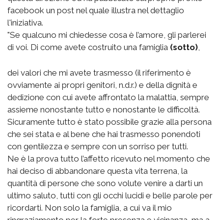
facebook un post nel quale illustra nel dettaglio
l'iniziativa.
"Se qualcuno mi chiedesse cosa è l’amore, gli parlerei
di voi. Di come avete costruito una famiglia
(sotto)
,
dei valori che mi avete trasmesso (il riferimento è
ovviamente ai propri genitori, n.d.r.) e della dignità e
dedizione con cui avete affrontato la malattia, sempre
assieme nonostante tutto e nonostante le difficoltà.
Sicuramente tutto è stato possibile grazie alla persona
che sei stata e al bene che hai trasmesso ponendoti
con gentilezza e sempre con un sorriso per tutti.
Ne è la prova tutto l’affetto ricevuto nel momento che
hai deciso di abbandonare questa vita terrena, la
quantità di persone che sono volute venire a darti un
ultimo saluto, tutti con gli occhi lucidi e belle parole per
ricordarti. Non solo la famiglia, a cui va il mio
ringraziamento per la forte presenza e vicinanza, ma a