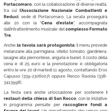
Portacomaro
, con la collaborazione di diverse realtà,
tra cui
l’Associazione Nazionale Combattenti e
Reduci
, sede di Portacomaro. La serata proseguirà
alle 20 con la “
Cena d’estate
”, accompagnata
dall’intrattenimento musicale del
complesso Formato
Tre
.
Anche
la tavola sarà protagonista
: il menu prevede
melanzane alla parmigiana, vitello tonnato, giardiniera,
lasagne alla piemontese, anguria e bunet. Il costo della
cena è di 25 euro e la prenotazione è obbligatoria
entro le ore 20 di martedì 11 agosto, contattando Eros
Capusso (339-2306007) oppure Renzo Raviola (338-
3413998).
La festa sarà anche un’occasione per sostenere
i
restauri della chiesa di San Rocco
, con le iniziative
in programma pensate per
raccogliere fondi a
favore dei lavori
. Un appuntamento che unisce così