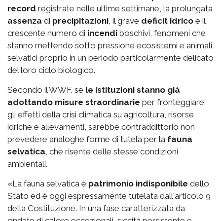
record
registrate nelle ultime settimane, la prolungata
assenza
di
precipitazioni
, il grave
deficit idrico
e il
crescente numero di
incendi
boschivi, fenomeni che
stanno mettendo sotto pressione ecosistemi e animali
selvatici proprio in un periodo particolarmente delicato
del loro ciclo biologico.
Secondo il WWF, se
le istituzioni stanno già
adottando misure straordinarie
per fronteggiare
gli effetti della crisi climatica su agricoltura, risorse
idriche e allevamenti, sarebbe contraddittorio non
prevedere analoghe forme di tutela per la
fauna
selvatica
, che risente delle stesse condizioni
ambientali.
«La fauna selvatica è
patrimonio indisponibile
dello
Stato ed è oggi espressamente tutelata dall'articolo 9
della Costituzione. In una fase caratterizzata da
ondate di calore eccezionali, siccità persistente e