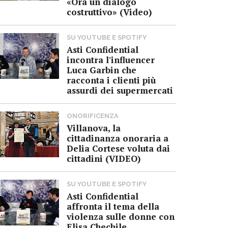
«Ora un dialogo
costruttivo» (Video)
SU YOUTUBE E SPOTIFY
Asti Confidential
incontra l'influencer
Luca Garbin che
racconta i clienti più
assurdi dei supermercati
ONORIFICENZA
Villanova, la
cittadinanza onoraria a
Delia Cortese voluta dai
cittadini (VIDEO)
SU YOUTUBE E SPOTIFY
Asti Confidential
affronta il tema della
violenza sulle donne con
Elisa Chechile