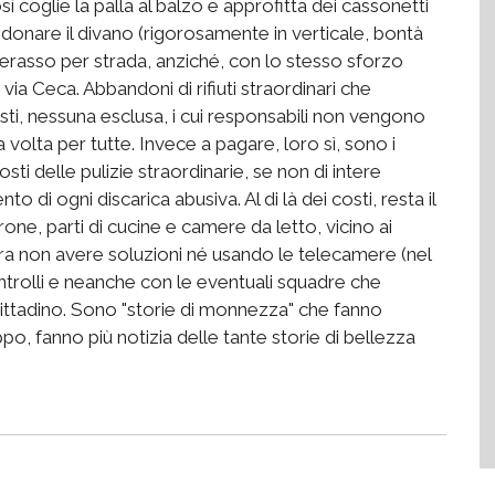
 coglie la palla al balzo e approfitta dei cassonetti
andonare il divano (rigorosamente in verticale, bontà
erasso per strada, anziché, con lo stesso sforzo
 via Ceca. Abbandoni di rifiuti straordinari che
ti, nessuna esclusa, i cui responsabili non vengono
a volta per tutte. Invece a pagare, loro sì, sono i
osti delle pulizie straordinarie, se non di intere
o di ogni discarica abusiva. Al di là dei costi, resta il
one, parti di cucine e camere da letto, vicino ai
bra non avere soluzioni né usando le telecamere (nel
ntrolli e neanche con le eventuali squadre che
cittadino. Sono "storie di monnezza" che fanno
po, fanno più notizia delle tante storie di bellezza