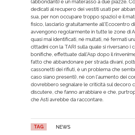
(abbondanti) e un materasso a due piazze. Così
dedicati al recupero dei vestiti usati per abb
sua, per non occupare troppo spazio) e il mat
fisico, lasciarlo gratuitamente all'Ecocentro di
avvengono regolarmente in tutte le zone di As
quasi mai identificati, né multati, né fermati un
cittadini con la TARI sulla quale si riversano i c
bonifiche, effettuate dall'Asp dopo il rinveniment
fatto che abbandonare per strada divani, poltr
cassonetti dei rifiuti, è un problema che sem
caso siano presenti), né con l'aumento dei co
dovrebbero segnalare le criticità sul decoro 
discutere, che fanno arrabbiare e che, purtrop
che Asti avrebbe da raccontare.
TAG
NEWS