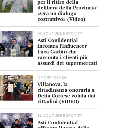
per il ritiro della
delibera della Provincia:
«Ora un dialogo
costruttivo» (Video)
SU YOUTUBE E SPOTIFY
Asti Confidential
incontra l'influencer
Luca Garbin che
racconta i clienti più
assurdi dei supermercati
ONORIFICENZA
Villanova, la
cittadinanza onoraria a
Delia Cortese voluta dai
cittadini (VIDEO)
SU YOUTUBE E SPOTIFY
Asti Confidential