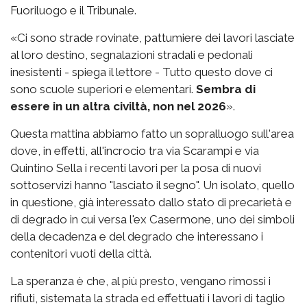
Fuoriluogo e il Tribunale.
«Ci sono strade rovinate, pattumiere dei lavori lasciate
al loro destino, segnalazioni stradali e pedonali
inesistenti - spiega il lettore - Tutto questo dove ci
sono scuole superiori e elementari.
Sembra di
essere in un altra civiltà, non nel 2026
».
Questa mattina abbiamo fatto un sopralluogo sull'area
dove, in effetti, all'incrocio tra via Scarampi e via
Quintino Sella i recenti lavori per la posa di nuovi
sottoservizi hanno "lasciato il segno". Un isolato, quello
in questione, già interessato dallo stato di precarietà e
di degrado in cui versa l'ex Casermone, uno dei simboli
della decadenza e del degrado che interessano i
contenitori vuoti della città.
La speranza è che, al più presto, vengano rimossi i
rifiuti, sistemata la strada ed effettuati i lavori di taglio