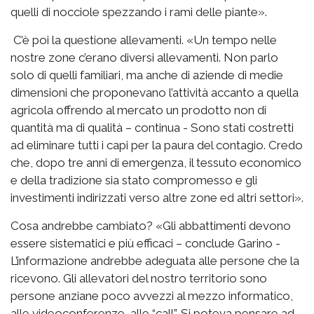
quelli di nocciole spezzando i rami delle piante».
C’è poi la questione allevamenti. «Un tempo nelle
nostre zone c’erano diversi allevamenti. Non parlo
solo di quelli familiari, ma anche di aziende di medie
dimensioni che proponevano l’attività accanto a quella
agricola offrendo al mercato un prodotto non di
quantità ma di qualità – continua - Sono stati costretti
ad eliminare tutti i capi per la paura del contagio. Credo
che, dopo tre anni di emergenza, il tessuto economico
e della tradizione sia stato compromesso e gli
investimenti indirizzati verso altre zone ed altri settori».
Cosa andrebbe cambiato? «Gli abbattimenti devono
essere sistematici e più efficaci – conclude Garino -
L’informazione andrebbe adeguata alle persone che la
ricevono. Gli allevatori del nostro territorio sono
persone anziane poco avvezzi al mezzo informatico,
alle videoconferenze, alle “call”. Si poteva pensare ad