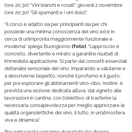
(ore 20,30) “Vini bianchi e rosati”; giovedì 2 novembre
(ore 20,30) “Gli spumanti e i vini dolci”.
“Il corso è adatto sia per principianti sia per chi
possiede una minima conoscenza del vino ed è in
cerca di un’impronta maggiormente funzionale e
moderna” spiega Buongiorno
(foto)
. “L’approccio è
concreto, divertente e mirato a garantire risultati di
immediata applicazione. Si parte dai concetti essenziali
dell’analisi sensoriale del vino, imparando a valutarne e
a descriverne l’aspetto, nonché il profumo e il gusto,
per poi esplorare gli abbinamenti vino-cibo. Inoltre, è
prevista una sezione dedicata all’uva, dal vigneto alle
lavorazioni in cantina, con l’obiettivo di trasferire la
necessaria consapevolezza per meglio apprezzare le
qualità organolettiche del vino, il tutto, in un’atmosfera
viva e dinamica”.
Per ogni serata verranno degustate tre diverse