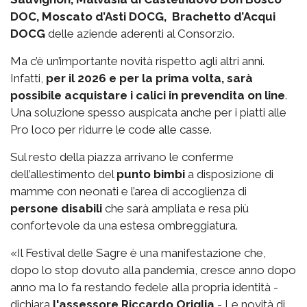
DOC, Moscato d’Asti DOCG, Brachetto d’Acqui
DOCG
delle aziende aderenti al Consorzio.
Ma c’è un’importante novità rispetto agli altri anni.
Infatti,
per il 2026 e per la prima volta, sarà
possibile acquistare i calici in prevendita on line
.
Una soluzione spesso auspicata anche per i piatti alle
Pro loco per ridurre le code alle casse.
Sul resto della piazza arrivano le conferme
dell’allestimento del
punto bimbi
a disposizione di
mamme con neonati e l’area di accoglienza di
persone disabili
che sarà ampliata e resa più
confortevole da una estesa ombreggiatura.
«Il Festival delle Sagre è una manifestazione che,
dopo lo stop dovuto alla pandemia, cresce anno dopo
anno ma lo fa restando fedele alla propria identità -
dichiara
l'assessore Riccardo Origlia
- Le novità di