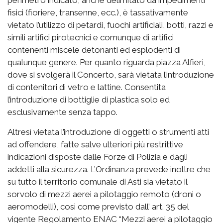
perimetro indicato, anche delimitato da impedimenti
fisici (fioriere, transenne, ecc.), è tassativamente
vietato l’utilizzo di petardi, fuochi artificiali, botti, razzi e
simili artifici pirotecnici e comunque di artifici
contenenti miscele detonanti ed esplodenti di
qualunque genere. Per quanto riguarda piazza Alfieri,
dove si svolgerà il Concerto, sarà vietata l’introduzione
di contenitori di vetro e lattine. Consentita
l’introduzione di bottiglie di plastica solo ed
esclusivamente senza tappo.
Altresì vietata l’introduzione di oggetti o strumenti atti
ad offendere, fatte salve ulteriori più restrittive
indicazioni disposte dalle Forze di Polizia e dagli
addetti alla sicurezza. L’Ordinanza prevede inoltre che
su tutto il territorio comunale di Asti sia vietato il
sorvolo di mezzi aerei a pilotaggio remoto (droni o
aeromodelli), così come previsto dall’ art. 35 del
vigente Regolamento ENAC “Mezzi aerei a pilotaggio