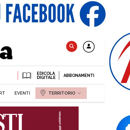
EDICOLA
ABBONAMENTI
DIGITALE
RT
EVENTI
TERRITORIO