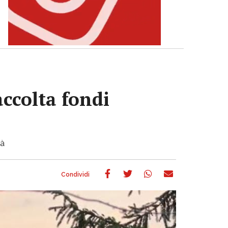
accolta fondi
tà