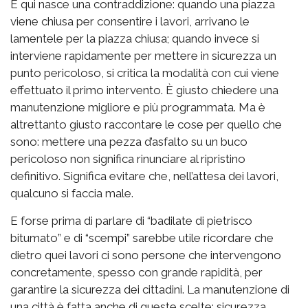
E qui nasce una contraddizione: quando una piazza
viene chiusa per consentire i lavori, arrivano le
lamentele per la piazza chiusa; quando invece si
interviene rapidamente per mettere in sicurezza un
punto pericoloso, si critica la modalità con cui viene
effettuato il primo intervento. È giusto chiedere una
manutenzione migliore e più programmata. Ma è
altrettanto giusto raccontare le cose per quello che
sono: mettere una pezza d’asfalto su un buco
pericoloso non significa rinunciare al ripristino
definitivo. Significa evitare che, nell’attesa dei lavori,
qualcuno si faccia male.
E forse prima di parlare di “badilate di pietrisco
bitumato” e di “scempi” sarebbe utile ricordare che
dietro quei lavori ci sono persone che intervengono
concretamente, spesso con grande rapidità, per
garantire la sicurezza dei cittadini. La manutenzione di
una città è fatta anche di queste scelte: sicurezza