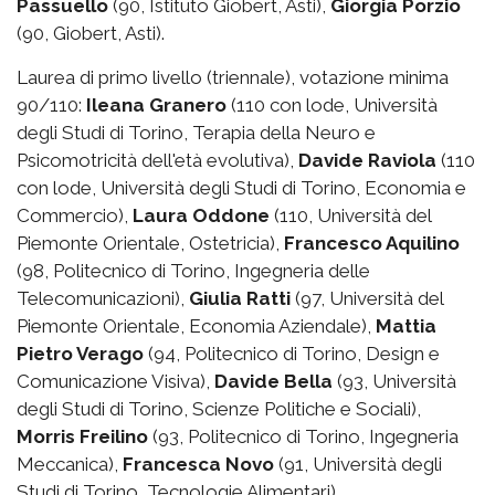
Passuello
(90, Istituto Giobert, Asti),
Giorgia Porzio
(90, Giobert, Asti).
Laurea di primo livello (triennale), votazione minima
90/110:
Ileana Granero
(110 con lode, Università
degli Studi di Torino, Terapia della Neuro e
Psicomotricità dell'età evolutiva),
Davide Raviola
(110
con lode, Università degli Studi di Torino, Economia e
Commercio),
Laura Oddone
(110, Università del
Piemonte Orientale, Ostetricia),
Francesco Aquilino
(98, Politecnico di Torino, Ingegneria delle
Telecomunicazioni),
Giulia Ratti
(97, Università del
Piemonte Orientale, Economia Aziendale),
Mattia
Pietro Verago
(94, Politecnico di Torino, Design e
Comunicazione Visiva),
Davide Bella
(93, Università
degli Studi di Torino, Scienze Politiche e Sociali),
Morris Freilino
(93, Politecnico di Torino, Ingegneria
Meccanica),
Francesca Novo
(91, Università degli
Studi di Torino, Tecnologie Alimentari).