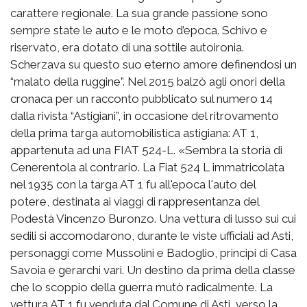
carattere regionale. La sua grande passione sono
sempre state le auto e le moto d’epoca. Schivo e
riservato, era dotato di una sottile autoironia.
Scherzava su questo suo eterno amore definendosi un
“malato della ruggine”. Nel 2015 balzò agli onori della
cronaca per un racconto pubblicato sul numero 14
dalla rivista “Astigiani”, in occasione del ritrovamento
della prima targa automobilistica astigiana: AT 1,
appartenuta ad una FIAT 524-L. «Sembra la storia di
Cenerentola al contrario. La Fiat 524 L immatricolata
nel 1935 con la targa AT 1 fu all'epoca l'auto del
potere, destinata ai viaggi di rappresentanza del
Podestà Vincenzo Buronzo. Una vettura di lusso sui cui
sedili si accomodarono, durante le viste ufficiali ad Asti,
personaggi come Mussolini e Badoglio, principi di Casa
Savoia e gerarchi vari. Un destino da prima della classe
che lo scoppio della guerra mutò radicalmente. La
vettura AT 1 fu venduta dal Comune di Asti, verso la