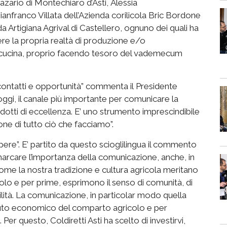
azario di Montechiaro d’Asti, Alessia
ianfranco Villata dell’Azienda corilicola Bric Bordone
nda Artigiana Agrival di Castellero, ognuno dei quali ha
ere la propria realtà di produzione e/o
n cucina, proprio facendo tesoro del vademecum
à, contatti e opportunità” commenta il Presidente
oggi, il canale più importante per comunicare la
odotti di eccellenza. E’ uno strumento imprescindibile
ione di tutto ciò che facciamo”.
apere”. E’ partito da questo scioglilingua il commento
rimarcare l’importanza della comunicazione, anche, in
ome la nostra tradizione e cultura agricola meritano
titolo e per prime, esprimono il senso di comunità, di
ilità. La comunicazione, in particolar modo quella
ssuto economico del comparto agricolo e per
Per questo, Coldiretti Asti ha scelto di investirvi,