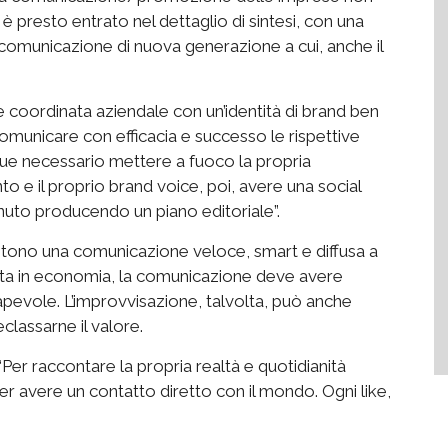
è presto entrato nel dettaglio di sintesi, con una
la comunicazione di nuova generazione a cui, anche il
e coordinata aziendale con un’identità di brand ben
omunicare con efficacia e successo le rispettive
nque necessario mettere a fuoco la propria
ento e il proprio brand voice, poi, avere una social
enuto producendo un piano editoriale”.
entono una comunicazione veloce, smart e diffusa a
svolta in economia, la comunicazione deve avere
apevole. L’improvvisazione, talvolta, può anche
classarne il valore.
r raccontare la propria realtà e quotidianità
per avere un contatto diretto con il mondo. Ogni like,