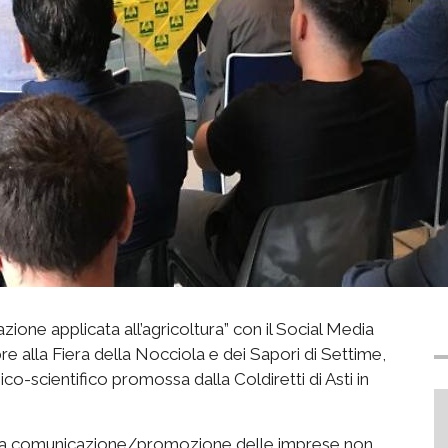
ione applicata all’agricoltura” con il Social Media
alla Fiera della Nocciola e dei Sapori di Settime,
o-scientifico promossa dalla Coldiretti di Asti in
al, la comunicazione/promozione delle imprese non