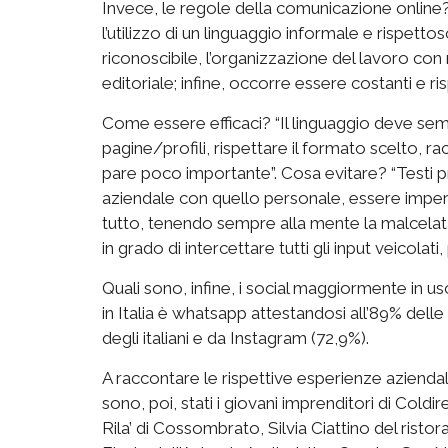
Invece, le regole della comunicazione online?
l’utilizzo di un linguaggio informale e rispettoso,
riconoscibile, l’organizzazione del lavoro con 
editoriale; infine, occorre essere costanti e ris
Come essere efficaci? “Il linguaggio deve se
pagine/profili, rispettare il formato scelto, r
pare poco importante”. Cosa evitare? “Testi pr
aziendale con quello personale, essere imperso
tutto, tenendo sempre alla mente la malcelat
in grado di intercettare tutti gli input veicolati, 
Quali sono, infine, i social maggiormente in uso?
in Italia è whatsapp attestandosi all’89% del
degli italiani e da Instagram (72,9%).
A raccontare le rispettive esperienze aziendali,
sono, poi, stati i giovani imprenditori di Coldir
Rila’ di Cossombrato, Silvia Ciattino del rist