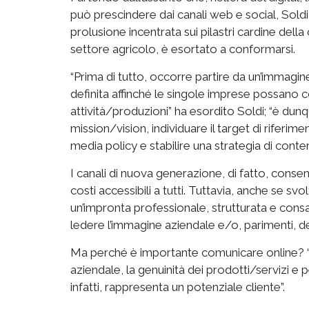
può prescindere dai canali web e social, Soldi 
prolusione incentrata sui pilastri cardine del
settore agricolo, è esortato a conformarsi.
“Prima di tutto, occorre partire da un’immagin
definita affinché le singole imprese possano c
attività/produzioni” ha esordito Soldi; “è du
mission/vision, individuare il target di riferim
media policy e stabilire una strategia di cont
I canali di nuova generazione, di fatto, cons
costi accessibili a tutti. Tuttavia, anche se 
un’impronta professionale, strutturata e cons
ledere l’immagine aziendale e/o, parimenti, de
Ma perché è importante comunicare online? “Pe
aziendale, la genuinità dei prodotti/servizi e 
infatti, rappresenta un potenziale cliente”.