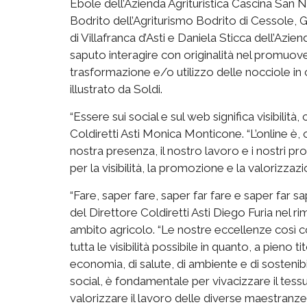
Ebole dell’Azienda Agrituristica Cascina San N
Bodrito dell’Agriturismo Bodrito di Cessole, G
di Villafranca d’Asti e Daniela Sticca dell’Azie
saputo interagire con originalità nel promuov
trasformazione e/o utilizzo delle nocciole i
illustrato da Soldi.
“Essere sui social e sul web significa visibilit
Coldiretti Asti Monica Monticone. “L’online è, 
nostra presenza, il nostro lavoro e i nostri pr
per la visibilità, la promozione e la valorizzaz
“Fare, saper fare, saper far fare e saper far s
del Direttore Coldiretti Asti Diego Furia nel 
ambito agricolo. “Le nostre eccellenze così c
tutta le visibilità possibile in quanto, a pieno 
economia, di salute, di ambiente e di sostenib
social, è fondamentale per vivacizzare il te
valorizzare il lavoro delle diverse maestranze. 