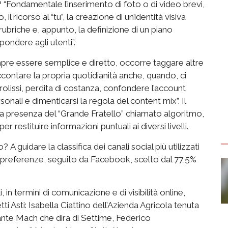
 “Fondamentale l’inserimento di foto o di video brevi,
 il ricorso al “tu”, la creazione di un’identità visiva
rubriche e, appunto, la definizione di un piano
pondere agli utenti”.
mpre essere semplice e diretto, occorre taggare altre
accontare la propria quotidianità anche, quando, ci
olissi, perdita di costanza, confondere l’account
nali e dimenticarsi la regola del content mix”. Il
a presenza del “Grande Fratello” chiamato algoritmo,
per restituire informazioni puntuali ai diversi livelli.
 A guidare la classifica dei canali social più utilizzati
le preferenze, seguito da Facebook, scelto dal 77,5%
 in termini di comunicazione e di visibilità online,
etti Asti: Isabella Ciattino dell’Azienda Agricola tenuta
orante Mach che dira di Settime, Federico