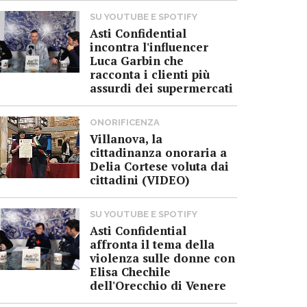
SU YOUTUBE E SPOTIFY
Asti Confidential
incontra l'influencer
Luca Garbin che
racconta i clienti più
assurdi dei supermercati
ONORIFICENZA
Villanova, la
cittadinanza onoraria a
Delia Cortese voluta dai
cittadini (VIDEO)
SU YOUTUBE E SPOTIFY
Asti Confidential
affronta il tema della
violenza sulle donne con
Elisa Chechile
dell'Orecchio di Venere