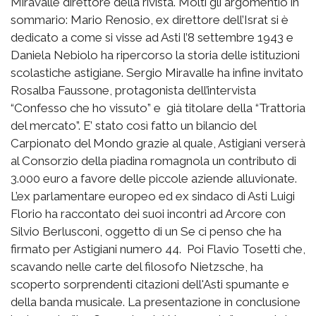
Miravalle direttore della rivista. Molti gli argomentio in
sommario: Mario Renosio, ex direttore dell’Israt si è
dedicato a come si visse ad Asti l’8 settembre 1943 e
Daniela Nebiolo ha ripercorso la storia delle istituzioni
scolastiche astigiane. Sergio Miravalle ha infine invitato
Rosalba Faussone, protagonista dell’intervista
“Confesso che ho vissuto” e già titolare della “Trattoria
del mercato”. E’ stato così fatto un bilancio del
Carpionato del Mondo grazie al quale, Astigiani verserà
al Consorzio della piadina romagnola un contributo di
3.000 euro a favore delle piccole aziende alluvionate.
L’ex parlamentare europeo ed ex sindaco di Asti Luigi
Florio ha raccontato dei suoi incontri ad Arcore con
Silvio Berlusconi, oggetto di un Se ci penso che ha
firmato per Astigiani numero 44. Poi Flavio Tosetti che,
scavando nelle carte del filosofo Nietzsche, ha
scoperto sorprendenti citazioni dell'Asti spumante e
della banda musicale. La presentazione in conclusione