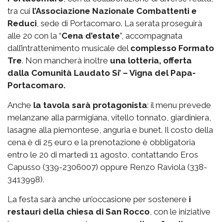
tra cui
l’Associazione Nazionale Combattenti e
Reduci
, sede di Portacomaro. La serata proseguirà
alle 20 con la “
Cena d’estate
”, accompagnata
dall’intrattenimento musicale del
complesso Formato
Tre
. Non mancherà inoltre
una lotteria, offerta
dalla Comunità Laudato Si’ – Vigna del Papa-
Portacomaro.
Anche
la tavola sarà protagonista
: il menu prevede
melanzane alla parmigiana, vitello tonnato, giardiniera,
lasagne alla piemontese, anguria e bunet. Il costo della
cena è di 25 euro e la prenotazione è obbligatoria
entro le 20 di martedì 11 agosto, contattando Eros
Capusso (339-2306007) oppure Renzo Raviola (338-
3413998).
La festa sarà anche un’occasione per sostenere
i
restauri della chiesa di San Rocco
, con le iniziative