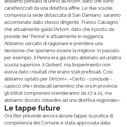
abbiamo pensato di unirlo all’Artom, dato che sono
caratterizzati da una didattica affine. Le due scuole,
compresa la sede distaccata di San Damiano, saranno
accomunate dallo stesso dirigente, Franco Calcagno,
che attualmente guida l’Artom, dato che il posto da
preside del “Penna” è attualmente in reggenza.
Abbiamo cercato di ragionare e prendere una
decisione che speriamo essere la migliore. In passato,
per esempio, il Penna era già stato abbinato ad un’altra
scuola superiore, il Giobert, ma l’esperimento non
aveva dato i risultati che erano stati prefissati. Così
abbiamo optato per l’Artom». «Certo - conclude -
capisco che i sindacati lamentino che ora in provincia
gli istituti comprensivi scenderanno da 27 a 25, ma
abbiamo dovuto obbedire ad una direttiva regionale».
Le tappe future
Ora l’iter prevede ancora alcune tappe: la pratica di
competenza del Comune è stata approvata dalla