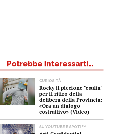
Potrebbe interessarti...
CURIOSITÀ
Rocky il piccione "esulta"
per il ritiro della
delibera della Provincia:
«Ora un dialogo
costruttivo» (Video)
SU YOUTUBE E SPOTIFY
Asti Confidential