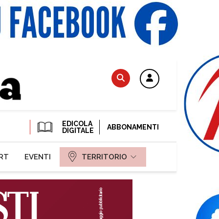
EDICOLA
ABBONAMENTI
DIGITALE
RT
EVENTI
TERRITORIO