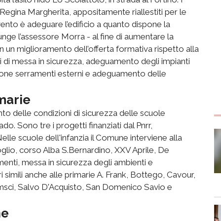
ex Regina Margherita, appositamente riallestiti per le
rvento è adeguare l’edificio a quanto dispone la
unge l’assessore Morra - al fine di aumentare la
n un miglioramento dell’offerta formativa rispetto alla
ti di messa in sicurezza, adeguamento degli impianti
uzione serramenti esterni e adeguamento delle
imarie
nto delle condizioni di sicurezza delle scuole
do. Sono tre i progetti finanziati dal Pnrr,
elle scuole dell'infanzia il Comune interviene alla
roglio, corso Alba S.Bernardino, XXV Aprile, De
menti, messa in sicurezza degli ambienti e
 simili anche alle primarie A. Frank, Bottego, Cavour,
ramsci, Salvo D'Acquisto, San Domenico Savio e
ne