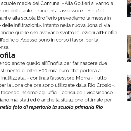
e scuole medie del Comune. «Alla Goltieri si vanno a
oni delle aule, - racconta l’assessore - Poi c’è il
uni e alla scuola Brofferio prevediamo la messa in
 delle infiltrazioni». Intanto nella nuova Jona di via
 anche quelle che avevano svolto le lezioni all’Enofila
ll’edificio. Adesso sono in corso i lavori per la
ensa.
ofila
guendo anche quello all’Enofila per far nascere due
stimento di oltre 800 mila euro che porterà al
nutilizzata, - continua l’assessore Morra - Tutto
er la Jona che ora sono utilizzate dalla Rio Crosio».
cendo insieme agli uffici - conclude il vicesindaco -
siano mai stati ed è anche la situazione ottimale per
[nella foto di repertorio la scuola primaria Rio