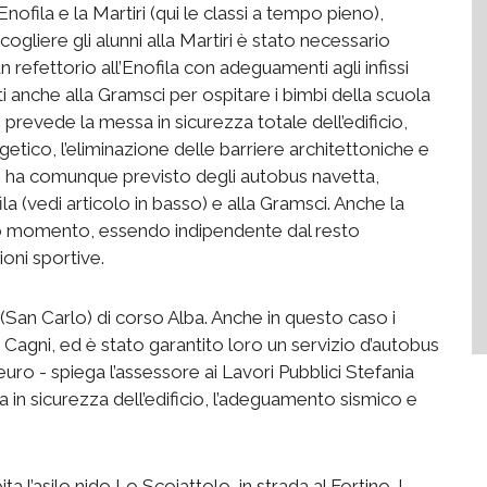
’Enofila e la Martiri (qui le classi a tempo pieno),
gliere gli alunni alla Martiri è stato necessario
 refettorio all’Enofila con adeguamenti agli infissi
 anche alla Gramsci per ospitare i bimbi della scuola
io prevede la messa in sicurezza totale dell’edificio,
etico, l’eliminazione delle barriere architettoniche e
ne ha comunque previsto degli autobus navetta,
ila (vedi articolo in basso) e alla Gramsci. Anche la
esto momento, essendo indipendente dal resto
ioni sportive.
(San Carlo) di corso Alba. Anche in questo caso i
a Cagni, ed è stato garantito loro un servizio d’autobus
euro - spiega l’assessore ai Lavori Pubblici Stefania
 in sicurezza dell’edificio, l’adeguamento sismico e
ita l’asilo nido Lo Scoiattolo, in strada al Fortino. I