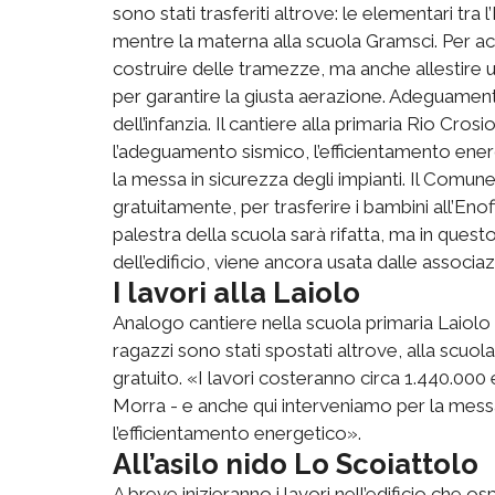
sono stati trasferiti altrove: le elementari tra l
mentre la materna alla scuola Gramsci. Per acco
costruire delle tramezze, ma anche allestire un
per garantire la giusta aerazione. Adeguamenti
dell’infanzia. Il cantiere alla primaria Rio Cros
l’adeguamento sismico, l’efficientamento energ
la messa in sicurezza degli impianti. Il Comu
gratuitamente, per trasferire i bambini all’Enof
palestra della scuola sarà rifatta, ma in qu
dell’edificio, viene ancora usata dalle associaz
I lavori alla Laiolo
Analogo cantiere nella scuola primaria Laiolo 
ragazzi sono stati spostati altrove, alla scuol
gratuito. «I lavori costeranno circa 1.440.000 
Morra - e anche qui interveniamo per la messa
l’efficientamento energetico».
All’asilo nido Lo Scoiattolo
A breve inizieranno i lavori nell’edificio che osp