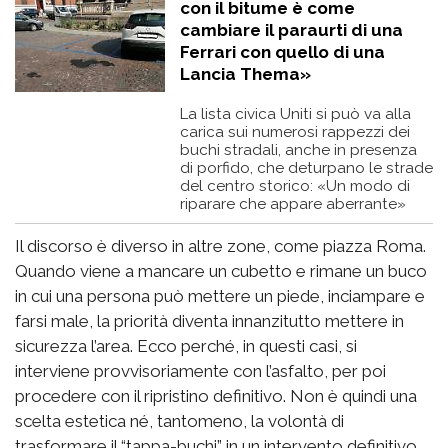
con il bitume è come
cambiare il paraurti di una
Ferrari con quello di una
Lancia Thema»
La lista civica Uniti si può va alla
carica sui numerosi rappezzi dei
buchi stradali, anche in presenza
di porfido, che deturpano le strade
del centro storico: «Un modo di
riparare che appare aberrante»
Il discorso è diverso in altre zone, come piazza Roma.
Quando viene a mancare un cubetto e rimane un buco
in cui una persona può mettere un piede, inciampare e
farsi male, la priorità diventa innanzitutto mettere in
sicurezza l’area. Ecco perché, in questi casi, si
interviene provvisoriamente con l’asfalto, per poi
procedere con il ripristino definitivo. Non è quindi una
scelta estetica né, tantomeno, la volontà di
trasformare il “tappa-buchi” in un intervento definitivo.