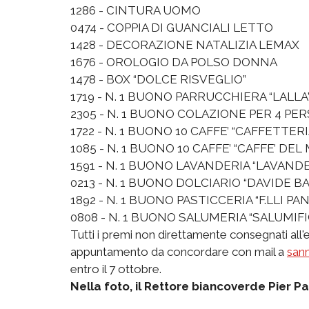
1286 - CINTURA UOMO
0474 - COPPIA DI GUANCIALI LETTO
1428 - DECORAZIONE NATALIZIA LEMAX
1676 - OROLOGIO DA POLSO DONNA
1478 - BOX “DOLCE RISVEGLIO”
1719 - N. 1 BUONO PARRUCCHIERA “LALLA” (T
2305 - N. 1 BUONO COLAZIONE PER 4 PER
1722 - N. 1 BUONO 10 CAFFE’ “CAFFETTER
1085 - N. 1 BUONO 10 CAFFE’ “CAFFE’ DE
1591 - N. 1 BUONO LAVANDERIA “LAVAND
0213 - N. 1 BUONO DOLCIARIO “DAVIDE
1892 - N. 1 BUONO PASTICCERIA “F.LLI PAN
0808 - N. 1 BUONO SALUMERIA “SALUMIF
Tutti i premi non direttamente consegnati all'
appuntamento da concordare con mail a
san
entro il 7 ottobre.
Nella foto, il Rettore biancoverde Pier Pa