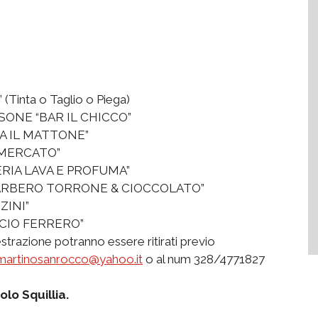
inta o Taglio o Piega)
SONE “BAR IL CHICCO”
IA IL MATTONE”
L MERCATO”
ERIA LAVA E PROFUMA”
 BARBERO TORRONE & CIOCCOLATO”
ZINI”
ICIO FERRERO”
estrazione potranno essere ritirati previo
martinosanrocco@yahoo.it
o al num 328/4771827
olo Squillia.