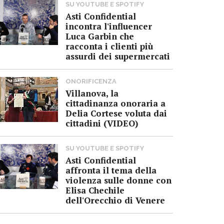
SU YOUTUBE E SPOTIFY
Asti Confidential
incontra l'influencer
Luca Garbin che
racconta i clienti più
assurdi dei supermercati
ONORIFICENZA
Villanova, la
cittadinanza onoraria a
Delia Cortese voluta dai
cittadini (VIDEO)
SU YOUTUBE E SPOTIFY
Asti Confidential
affronta il tema della
violenza sulle donne con
Elisa Chechile
dell'Orecchio di Venere