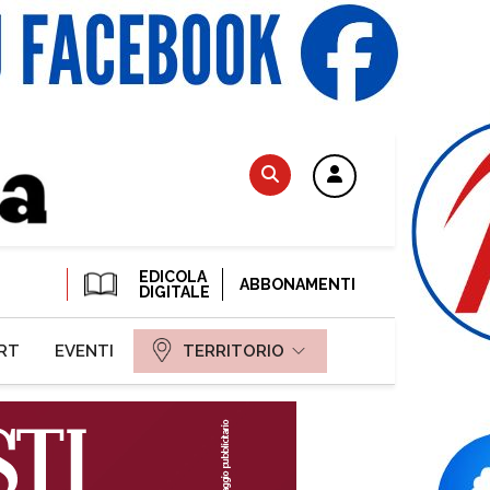
EDICOLA
ABBONAMENTI
DIGITALE
RT
EVENTI
TERRITORIO