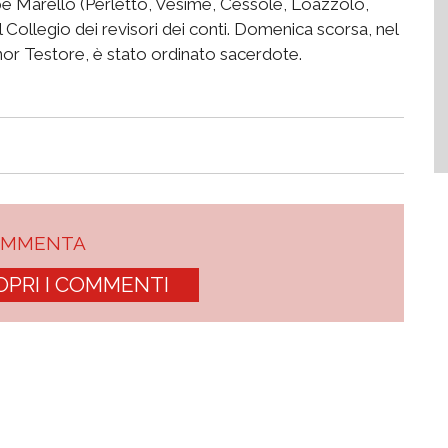
e Marello (Perletto, Vesime, Cessole, Loazzolo,
ollegio dei revisori dei conti. Domenica scorsa, nel
or Testore, è stato ordinato sacerdote.
OMMENTA
OPRI I COMMENTI