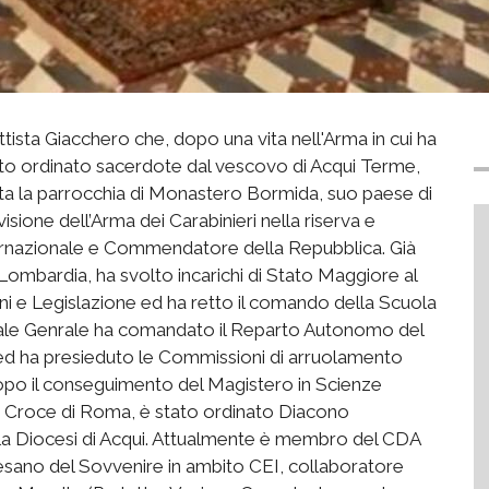
tista Giacchero che, dopo una vita nell'Arma in cui ha
tato ordinato sacerdote dal vescovo di Acqui Terme,
ata la parrocchia di Monastero Bormida, suo paese di
sione dell’Arma dei Carabinieri nella riserva e
nternazionale e Commendatore della Repubblica. Già
 Lombardia, ha svolto incarichi di Stato Maggiore al
i e Legislazione ed ha retto il comando della Scuola
ficiale Genrale ha comandato il Reparto Autonomo del
d ha presieduto le Commissioni di arruolamento
ri. Dopo il conseguimento del Magistero in Scienze
ta Croce di Roma, è stato ordinato Diacono
ella Diocesi di Acqui. Attualmente è membro del CDA
esano del Sovvenire in ambito CEI, collaboratore