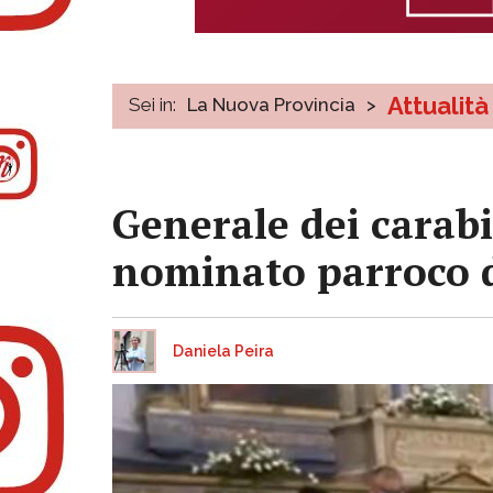
Attualità
Sei in:
La Nuova Provincia
>
Generale dei carabi
nominato parroco 
Daniela Peira