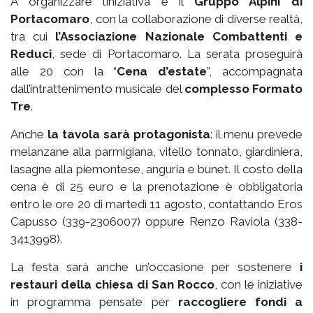
A organizzare l’iniziativa è il
Gruppo Alpini di
Portacomaro
, con la collaborazione di diverse realtà,
tra cui
l’Associazione Nazionale Combattenti e
Reduci
, sede di Portacomaro. La serata proseguirà
alle 20 con la “
Cena d’estate
”, accompagnata
dall’intrattenimento musicale del
complesso Formato
Tre
.
Anche
la tavola sarà protagonista
: il menu prevede
melanzane alla parmigiana, vitello tonnato, giardiniera,
lasagne alla piemontese, anguria e bunet. Il costo della
cena è di 25 euro e la prenotazione è obbligatoria
entro le ore 20 di martedì 11 agosto, contattando Eros
Capusso (339-2306007) oppure Renzo Raviola (338-
3413998).
La festa sarà anche un’occasione per sostenere
i
restauri della chiesa di San Rocco
, con le iniziative
in programma pensate per
raccogliere fondi a