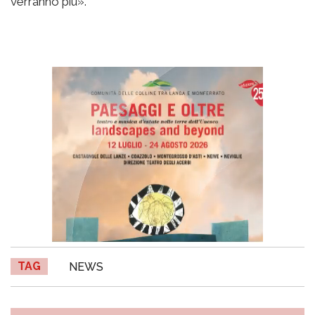
verranno più».
TAG
NEWS