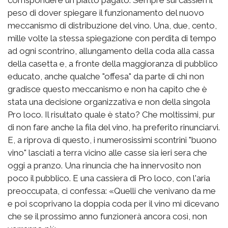
corrispondere un piatto pagato. Sempre sui cassieri il
peso di dover spiegare il funzionamento del nuovo
meccanismo di distribuzione del vino. Una, due, cento,
mille volte la stessa spiegazione con perdita di tempo
ad ogni scontrino, allungamento della coda alla cassa
della casetta e, a fronte della maggioranza di pubblico
educato, anche qualche "offesa" da parte di chi non
gradisce questo meccanismo e non ha capito che è
stata una decisione organizzativa e non della singola
Pro loco. Il risultato quale è stato? Che moltissimi, pur
di non fare anche la fila del vino, ha preferito rinunciarvi.
E, a riprova di questo, i numerosissimi scontrini "buono
vino" lasciati a terra vicino alle casse sia ieri sera che
oggi a pranzo. Una rinuncia che ha innervosito non
poco il pubblico. E una cassiera di Pro loco, con l'aria
preoccupata, ci confessa: «Quelli che venivano da me
e poi scoprivano la doppia coda per il vino mi dicevano
che se il prossimo anno funzionerà ancora così, non