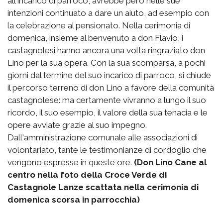
all'incarico di parroco, avrebbe però nelle sue
intenzioni continuato a dare un aiuto, ad esempio con
la celebrazione al pensionato. Nella cerimonia di
domenica, insieme al benvenuto a don Flavio, i
castagnolesi hanno ancora una volta ringraziato don
Lino per la sua opera. Con la sua scomparsa, a pochi
giorni dal termine del suo incarico di parroco, si chiude
il percorso terreno di don Lino a favore della comunità
castagnolese: ma certamente vivranno a lungo il suo
ricordo, il suo esempio, il valore della sua tenacia e le
opere avviate grazie al suo impegno.
Dall'amministrazione comunale alle associazioni di
volontariato, tante le testimonianze di cordoglio che
vengono espresse in queste ore.
(Don Lino Cane al
centro nella foto della Croce Verde di
Castagnole Lanze scattata nella cerimonia di
domenica scorsa in parrocchia)