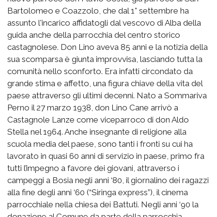
Bartolomeo e Coazzolo, che dal 1° settembre ha
assunto l'incarico affidatogli dal vescovo di Alba della
guida anche della parrocchia del centro storico
castagnolese. Don Lino aveva 85 anni e la notizia della
sua scomparsa è giunta improvvisa, lasciando tutta la
comunità nello sconforto. Era infatti circondato da
grande stima e affetto, una figura chiave della vita del
paese attraverso gli ultimi decenni. Nato a Sommariva
Perno il 27 marzo 1938, don Lino Cane arrivò a
Castagnole Lanze come viceparroco di don Aldo
Stella nel 1964. Anche insegnante di religione alla
scuola media del paese, sono tanti i fronti su cui ha
lavorato in quasi 60 anni di servizio in paese, primo fra
tutti l’impegno a favore dei giovani, attraverso i
campeggi a Bosia negli anni ‘80, il giornalino dei ragazzi
alla fine degli anni ‘60 (“Siringa express”), il cinema
parrocchiale nella chiesa dei Battuti. Negli anni ‘90 la
donazione al Comune da parte della parrocchia