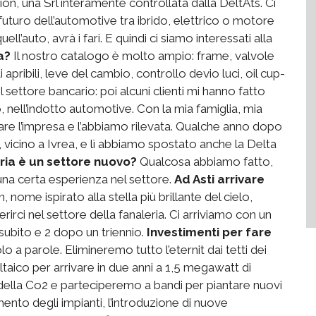
ion, una Srl interamente controllata dalla DeltAts. Ci
futuro dell’automotive tra ibrido, elettrico o motore
’auto, avrà i fari. E quindi ci siamo interessati alla
a?
Il nostro catalogo è molto ampio: frame, valvole
 apribili, leve del cambio, controllo devio luci, oil cup-
el settore bancario: poi alcuni clienti mi hanno fatto
nell’indotto automotive. Con la mia famiglia, mia
re l’impresa e l’abbiamo rilevata. Qualche anno dopo
è, vicino a Ivrea, e lì abbiamo spostato anche la Delta
ria è un settore nuovo?
Qualcosa abbiamo fatto,
una certa esperienza nel settore.
Ad Asti arrivare
n, nome ispirato alla stella più brillante del cielo,
irci nel settore della fanaleria. Ci arriviamo con un
3 subito e 2 dopo un triennio.
Investimenti per fare
o a parole. Elimineremo tutto l’eternit dai tetti dei
ltaico per arrivare in due anni a 1,5 megawatt di
della Co2 e parteciperemo a bandi per piantare nuovi
ento degli impianti, l’introduzione di nuove