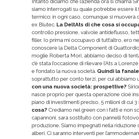
Intanto diciamo che l’azienda ora si chiama Sir
siamo interrogati su quale potrebbe essere il 
termico: in ogni caso, comunque si muoverà quell
ex Blutec.
La DeltAts di che cosa si occup
controllo pressione, valvole antideflusso, tetti
filler. Io prima mi occupavo di tutt’altro, ero n
conoscere la Delta Component di Quattordio, 
moglie Roberta Mori, abbiamo deciso di tenta
c’è stata l’occasione di rilevare l’Ats a Lorenz
e fondato la nuova società.
Quindi la fanale
soprattutto per conto terzi, per cui abbiamo 
con una nuova società: prospettive?
Sirio
nasce proprio per questa operazione cioè inser
piano di investimenti preciso, 5 milioni di cui 
cosa?
Crediamo nel green con i fatti e non sol
capannoni, sarà sostituito con pannelli fotovo
produzione. Siamo impegnati nella riduzione 
alberi. Ci saranno interventi per l’ammodernam