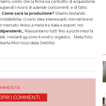
eniamo conto che la firma sul contratto di acquisizione
uperati i ricorsi di aziende concorrenti, e di fatto
.
Come sarà la produzione?
Stiamo testando
bilistiche: ci sono idee interessanti, non nel breve
n mercato diviso a metà tra Italia e export, noi
 dipendenti…
Riassumiamo tutti: fino a pochi mesi fa
ati, i restanti 99 sono il nostro organico. Nella foto
berta Mori (soci della DeltAts)
OMMENTA
OPRI I COMMENTI