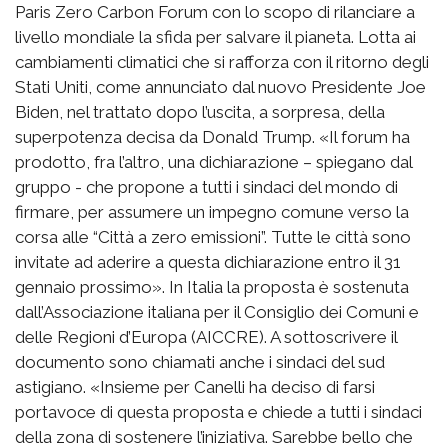
Paris Zero Carbon Forum con lo scopo di rilanciare a
livello mondiale la sfida per salvare il pianeta. Lotta ai
cambiamenti climatici che si rafforza con il ritorno degli
Stati Uniti, come annunciato dal nuovo Presidente Joe
Biden, nel trattato dopo l’uscita, a sorpresa, della
superpotenza decisa da Donald Trump. «Il forum ha
prodotto, fra l’altro, una dichiarazione – spiegano dal
gruppo - che propone a tutti i sindaci del mondo di
firmare, per assumere un impegno comune verso la
corsa alle “Città a zero emissioni”. Tutte le città sono
invitate ad aderire a questa dichiarazione entro il 31
gennaio prossimo». In Italia la proposta è sostenuta
dall’Associazione italiana per il Consiglio dei Comuni e
delle Regioni d’Europa (AICCRE). A sottoscrivere il
documento sono chiamati anche i sindaci del sud
astigiano. «Insieme per Canelli ha deciso di farsi
portavoce di questa proposta e chiede a tutti i sindaci
della zona di sostenere l’iniziativa. Sarebbe bello che