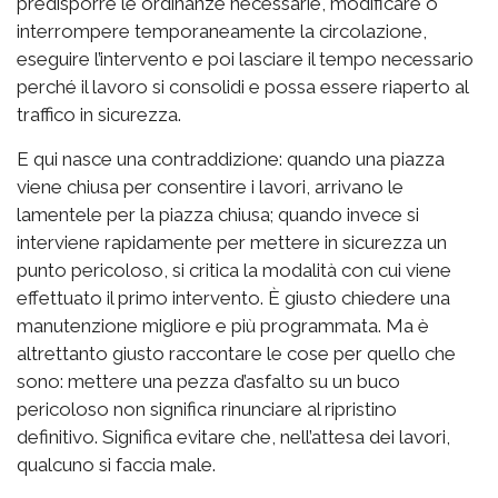
predisporre le ordinanze necessarie, modificare o
interrompere temporaneamente la circolazione,
eseguire l’intervento e poi lasciare il tempo necessario
perché il lavoro si consolidi e possa essere riaperto al
traffico in sicurezza.
E qui nasce una contraddizione: quando una piazza
viene chiusa per consentire i lavori, arrivano le
lamentele per la piazza chiusa; quando invece si
interviene rapidamente per mettere in sicurezza un
punto pericoloso, si critica la modalità con cui viene
effettuato il primo intervento. È giusto chiedere una
manutenzione migliore e più programmata. Ma è
altrettanto giusto raccontare le cose per quello che
sono: mettere una pezza d’asfalto su un buco
pericoloso non significa rinunciare al ripristino
definitivo. Significa evitare che, nell’attesa dei lavori,
qualcuno si faccia male.