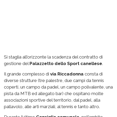
Si staglia all’orizzonte la scadenza del contratto di
gestione del
Palazzetto
dello Sport canellese
.
Il grande complesso di
via
Riccadonna
consta di
diverse strutture (tre palestre, due campi da tennis
coperti, un campo da padel, un campo polivalente, una
pista da MTB ed allegato bar) che ospitano molte
associazioni sportive del territorio, dal padel, alla
pallavolo, alle arti marziali, al tennis e tanto altro.
Durante l’ultimo
Consiglio comunale
, nell’ambito