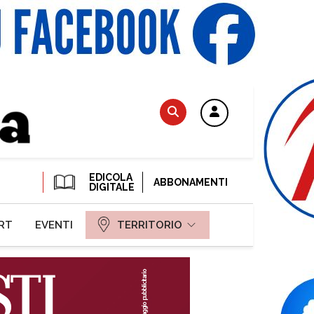
EDICOLA
ABBONAMENTI
DIGITALE
RT
EVENTI
TERRITORIO