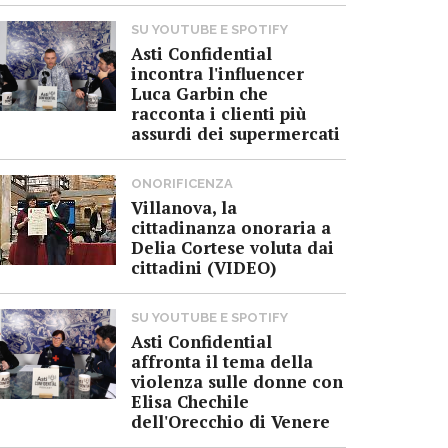
SU YOUTUBE E SPOTIFY
Asti Confidential
incontra l'influencer
Luca Garbin che
racconta i clienti più
assurdi dei supermercati
ONORIFICENZA
Villanova, la
cittadinanza onoraria a
Delia Cortese voluta dai
cittadini (VIDEO)
SU YOUTUBE E SPOTIFY
Asti Confidential
affronta il tema della
violenza sulle donne con
Elisa Chechile
dell'Orecchio di Venere