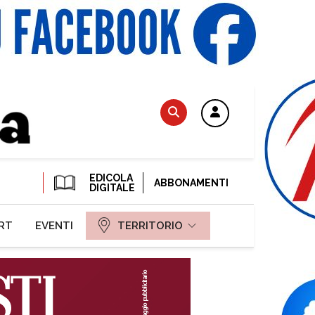
EDICOLA
ABBONAMENTI
DIGITALE
RT
EVENTI
TERRITORIO