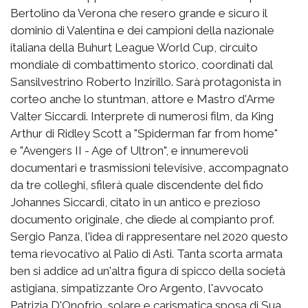
Bertolino da Verona che resero grande e sicuro il
dominio di Valentina e dei campioni della nazionale
italiana della Buhurt League World Cup, circuito
mondiale di combattimento storico, coordinati dal
Sansilvestrino Roberto Inzirillo. Sarà protagonista in
corteo anche lo stuntman, attore e Mastro d'Arme
Valter Siccardi. Interprete di numerosi film, da King
Arthur di Ridley Scott a "Spiderman far from home"
e "Avengers II - Age of Ultron", e innumerevoli
documentari e trasmissioni televisive, accompagnato
da tre colleghi, sfilerà quale discendente del fido
Johannes Siccardi, citato in un antico e prezioso
documento originale, che diede al compianto prof.
Sergio Panza, l'idea di rappresentare nel 2020 questo
tema rievocativo al Palio di Asti. Tanta scorta armata
ben si addice ad un'altra figura di spicco della società
astigiana, simpatizzante Oro Argento, l'avvocato
Patrizia D'Onofrio, solare e carismatica sposa di Sua