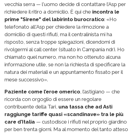
vecchia serra — l'uomo decide di contattare l’Asp per
richiedere il ritiro a domicilio. È qui che
incontra le
prime "Sirene" del labirinto burocratico
: «Ho
telefonato all'Asp per chiedere la rimozione a
domicilio di questi rifiuti, ma il centralinista mi ha
risposto, senza troppe spiegazioni, dicendomi di
rivolgermi al call center (situato in Campania ndr). Ho
chiamato quel numero, ma non ho ottenuto alcuna
informazione utile, se non la richiesta di specificare la
natura dei materiali e un appuntamento fissato per il
mese successivo».
Paziente come l’eroe omerico
, l’astigiano — che
ricorda con orgoglio di essere un regolare
contribuente della Tari,
una tassa che ad Asti
raggiunge tariffe quasi «scandinave» tra le più
care d’Italia
— custodisce i rifiuti nel proprio giardino
per ben trenta giorni. Ma al momento del tanto atteso