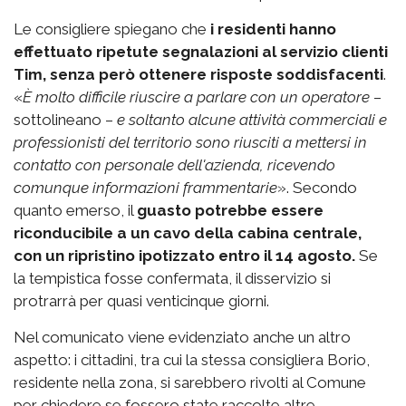
Le consigliere spiegano che
i residenti hanno
effettuato ripetute segnalazioni al servizio clienti
Tim, senza però ottenere risposte soddisfacenti
.
«
È molto difficile riuscire a parlare con un operatore
–
sottolineano –
e soltanto alcune attività commerciali e
professionisti del territorio sono riusciti a mettersi in
contatto con personale dell'azienda, ricevendo
comunque informazioni frammentarie
». Secondo
quanto emerso, il
guasto potrebbe essere
riconducibile a un cavo della cabina centrale,
con un ripristino ipotizzato entro il 14 agosto.
Se
la tempistica fosse confermata, il disservizio si
protrarrà per quasi venticinque giorni.
Nel comunicato viene evidenziato anche un altro
aspetto: i cittadini, tra cui la stessa consigliera Borio,
residente nella zona, si sarebbero rivolti al Comune
per chiedere se fossero state raccolte altre