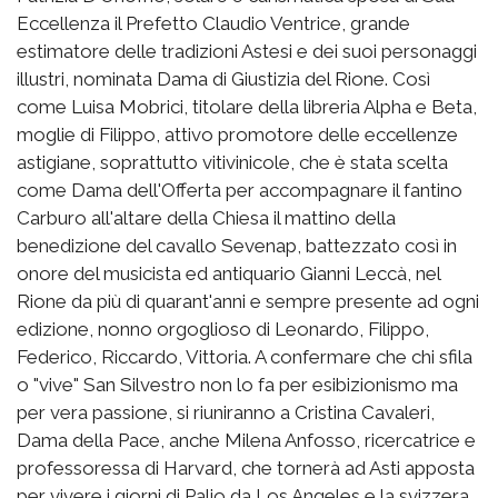
Eccellenza il Prefetto Claudio Ventrice, grande
estimatore delle tradizioni Astesi e dei suoi personaggi
illustri, nominata Dama di Giustizia del Rione. Così
come Luisa Mobrici, titolare della libreria Alpha e Beta,
moglie di Filippo, attivo promotore delle eccellenze
astigiane, soprattutto vitivinicole, che è stata scelta
come Dama dell'Offerta per accompagnare il fantino
Carburo all'altare della Chiesa il mattino della
benedizione del cavallo Sevenap, battezzato così in
onore del musicista ed antiquario Gianni Leccà, nel
Rione da più di quarant'anni e sempre presente ad ogni
edizione, nonno orgoglioso di Leonardo, Filippo,
Federico, Riccardo, Vittoria. A confermare che chi sfila
o "vive" San Silvestro non lo fa per esibizionismo ma
per vera passione, si riuniranno a Cristina Cavaleri,
Dama della Pace, anche Milena Anfosso, ricercatrice e
professoressa di Harvard, che tornerà ad Asti apposta
per vivere i giorni di Palio da Los Angeles e la svizzera